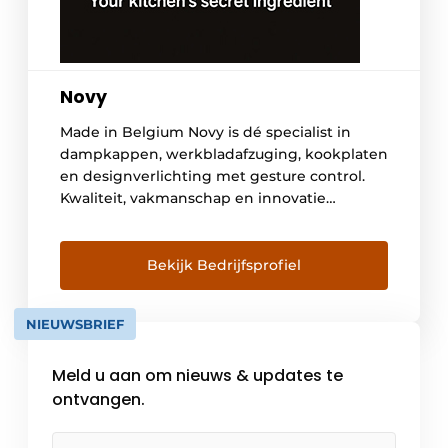
Novy
Made in Belgium Novy is dé specialist in
dampkappen, werkbladafzuging, kookplaten
en designverlichting met gesture control.
Kwaliteit, vakmanschap en innovatie
kenmerken de producten van dit Belgische
bedrijf. De ontwikkeling en productie
gebeuren in Kuurne, West-Vlaanderen.
Bekijk Bedrijfsprofiel
Vandaag werken er bij Novy zo’n
driehonderd mensen en is het bedrijf
NIEUWSBRIEF
marktleider op vlak van dampkappen in
België. Maar […]
Meld u aan om nieuws & updates te
ontvangen.