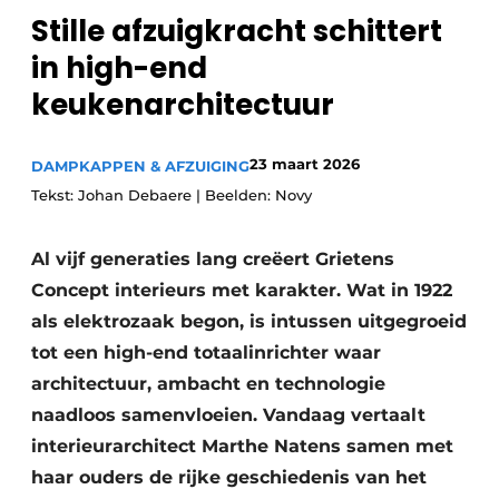
Privacy / Cookie statement
Stille afzuigkracht schittert
Vacature aanmelden
in high-end
Video’s
keukenarchitectuur
23 maart 2026
DAMPKAPPEN & AFZUIGING
Tekst: Johan Debaere | Beelden: Novy
Al vijf generaties lang creëert Grietens
Concept interieurs met karakter. Wat in 1922
als elektrozaak begon, is intussen uitgegroeid
tot een high-end totaalinrichter waar
architectuur, ambacht en technologie
naadloos samenvloeien. Vandaag vertaalt
interieurarchitect Marthe Natens samen met
haar ouders de rijke geschiedenis van het