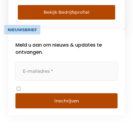
accessoires en interieur. Wie geen
genoegen wil nemen met het gebruikelijke
Bekijk Bedrijfsprofiel
aanbod opteert voor Naber als leverancier
en ontwikkelaar van toekomstgerichte
NIEUWSBRIEF
oplossingen. Voor producten die door een
spitsvondige techniek en […]
Meld u aan om nieuws & updates te
ontvangen.
Inschrijven