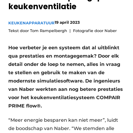
Privacy / Cookie statement
keukenventilatie
Vacature aanmelden
19 april 2023
KEUKENAPPARATUUR
Video’s
Tekst door Tom Rampelbergh
Fotografie door Naber
Hoe verbeter je een systeem dat al uitblinkt
qua prestaties en montagegemak? Door elk
detail onder de loep te nemen, alles in vraag
te stellen en gebruik te maken van de
modernste simulatiesoftware. De ingenieurs
van Naber werkten aan nog betere prestaties
voor het keukenventilatiesysteem COMPAIR
PRIME flow®.
“Meer energie besparen kan niet meer”, luidt
de boodschap van Naber. “We stemden alle