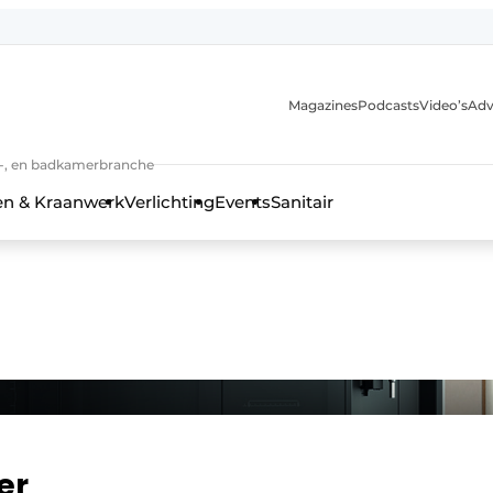
Magazines
Podcasts
Video’s
Adv
anmelding
n-, en badkamerbranche
en & Kraanwerk
Verlichting
Events
Sanitair
 en techniek in de keuken-, woon-, en badkamerbranche
er