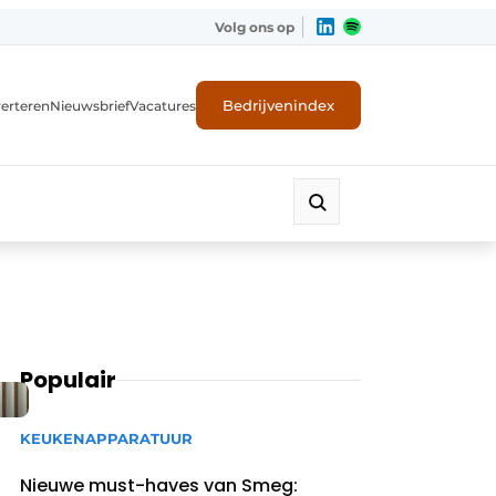
Volg ons op
Bedrijvenindex
erteren
Nieuwsbrief
Vacatures
Populair
KEUKENAPPARATUUR
Nieuwe must-haves van Smeg: