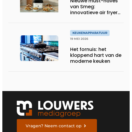
Nieuwe must-haves
van Smeg:
innovatieve air fryer
en multiuse grill
KEUKENAPPARATUUR
19 MEI 2026
Het fornuis: het
kloppend hart van de
moderne keuken
Vragen? Neem contact op