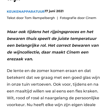
Privacy / Cookie statement
Vacature aanmelden
17 juni 2021
KEUKENAPPARATUUR
Tekst door Tom Rampelbergh
Fotografie door Cinem
Video’s
Maar ook tijdens het rijpingsproces en het
bewaren thuis speelt de juiste temperatuur
een belangrijke rol. Het correct bewaren van
de wijncollectie, daar maakt Cinem een
erezaak van.
De lente en de zomer komen eraan en dat
betekent dat we graag met een goed glas wijn
in onze tuin vertoeven. Ook voor, tijdens en na
een maaltijd willen we al eens een fles kraken.
Wit, rood of rosé al naargelang de persoonlijke
voorkeur. Nu heeft elke wijn zijn eigen ideale