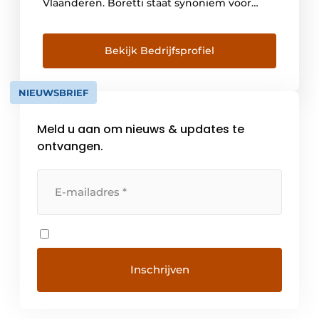
Vlaanderen. Boretti staat synoniem voor
hoogwaardige producten, Italiaans design
en de ‘passione in cucina’, de voorliefde voor
de Italian Culinary Lifestyle. Van oorsprong is
Bekijk Bedrijfsprofiel
Boretti gestart met het verkopen van
fornuizen, waarvan de eerste in […]
NIEUWSBRIEF
Meld u aan om nieuws & updates te
ontvangen.