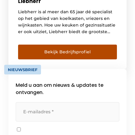
Liebherr
Liebherr is al meer dan 65 jaar dé specialist
op het gebied van koelkasten, vriezers en
wijnkasten. Hoe uw keuken of gezinssituatie
er ook uitziet, Liebherr biedt de grootste
keuze in energiezuinige koel- en
vriesapparaten, zowel geïntegreerd als
vrijstaand. Het merk biedt bovendien
Bekijk Bedrijfsprofiel
integreerbare modellen die speciaal zijn
ontwikkeld voor een Side-By-Side opstelling.
NIEUWSBRIEF
Zo kunt […]
Meld u aan om nieuws & updates te
ontvangen.