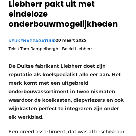
Liebherr pakt uit met
Privacy / Cookie statement
eindeloze
Vacature aanmelden
onderbouwmogelijkheden
Video’s
20 maart 2025
KEUKENAPPARATUUR
Tekst Tom Rampelbergh Beeld Liebherr
De Duitse fabrikant Liebherr doet zijn
reputatie als koelspecialist alle eer aan. Het
merk komt met een uitgebreid
onderbouwassortiment in twee nismaten
waardoor de koelkasten, diepvriezers en ook
wijnkasten perfect te integreren zijn onder
elk werkblad.
Een breed assortiment, dat was al beschikbaar