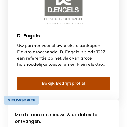
D. Engels
Uw partner voor al uw elektro aankopen
Elektro groothandel D. Engels is sinds 1927
een referentie op het vlak van grote
huishoudelijke toestellen en klein elektro.
Ons uitgebreid assortiment is op logische
wijze onderverdeeld in diverse leefwerelden
als koken, koelen, reinigen, verzorgen, TV &
Bekijk Bedrijfsprofiel
audio, verwarmen & ventileren en warm
water. Wij staan elke dag […]
NIEUWSBRIEF
Meld u aan om nieuws & updates te
ontvangen.