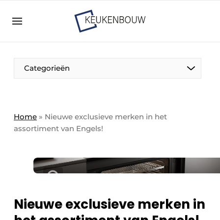
Aanmelden
Algemene voorwaarden
Bedrijven
Aanmelden
Bedankt voor de aanmelding
Categorieën
Bedrijven
Contact
Direct contact
Home
»
Nieuwe exclusieve merken in het
assortiment van Engels!
Evenement aanmelden
Keukenbouw | Platform over design en techniek
in de keuken-, woon-, en badkamerbranche
Meest gelezen
Nieuwsbrief
Nieuwe exclusieve merken in
Podcasts