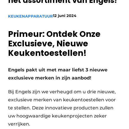
het assortiment van Engels!
Privacy / Cookie statement
Vacature aanmelden
12 juni 2024
KEUKENAPPARATUUR
Video’s
Primeur: Ontdek Onze
Exclusieve, Nieuwe
Keukentoestellen!
Engels pakt uit met maar liefst 3 nieuwe
exclusieve merken in zijn aanbod!
Bij Engels zijn we verheugd om u drie nieuwe,
exclusieve merken van keukentoestellen voor
te stellen. Deze innovatieve producten zullen
uw hoogwaardige keukenprojecten zeker
verrijken.