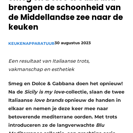
Privacy / Cookie statement
brengen de schoonheid van
Vacature aanmelden
de Middellandse zee naar de
Video’s
keuken
30 augustus 2023
KEUKENAPPARATUUR
Een resultaat van Italiaanse trots,
vakmanschap en esthetiek
Smeg en Dolce & Gabbana doen het opnieuw!
Na de
Sicily is my love
-collectie, slaan de twee
Italiaanse
love brands
opnieuw de handen in
elkaar en nemen je deze keer mee naar
betoverende mediterrane oorden. Met trots
introduceren ze de langverwachte
Blu