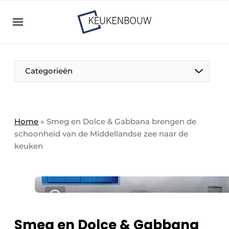
Aanmelden
Algemene voorwaarden
Bedrijven
Aanmelden
Bedankt voor de aanmelding
Categorieën
Bedrijven
Contact
Direct contact
Home
»
Smeg en Dolce & Gabbana brengen de
schoonheid van de Middellandse zee naar de
Evenement aanmelden
keuken
Keukenbouw | Platform over design en techniek
in de keuken-, woon-, en badkamerbranche
Meest gelezen
Nieuwsbrief
Podcasts
Smeg en Dolce & Gabbana