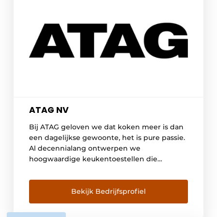
ATAG NV
Bij ATAG geloven we dat koken meer is dan
een dagelijkse gewoonte, het is pure passie.
Al decennialang ontwerpen we
hoogwaardige keukentoestellen die
functionaliteit, design en innovatie perfect
combineert. Onze toestellen worden met
zorg ontwikkeld voor wie houdt van koken
Bekijk Bedrijfsprofiel
met karakter: van krachtige
inductiekookplaten tot geavanceerde ovens