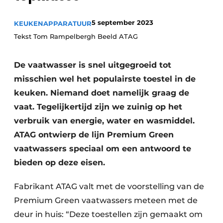
Privacy / Cookie statement
Vacature aanmelden
5 september 2023
KEUKENAPPARATUUR
Tekst Tom Rampelbergh Beeld ATAG
Video’s
De vaatwasser is snel uitgegroeid tot
misschien wel het populairste toestel in de
keuken. Niemand doet namelijk graag de
vaat. Tegelijkertijd zijn we zuinig op het
verbruik van energie, water en wasmiddel.
ATAG ontwierp de lijn Premium Green
vaatwassers speciaal om een antwoord te
bieden op deze eisen.
Fabrikant ATAG valt met de voorstelling van de
Premium Green vaatwassers meteen met de
deur in huis: “Deze toestellen zijn gemaakt om