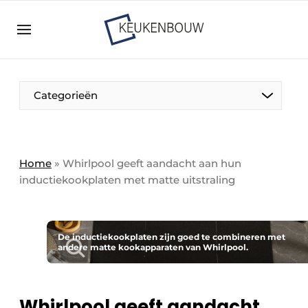
Aanmelden
Algemene voorwaarden
Bedrijven
Aanmelden
Bedankt voor de aanmelding
Categorieën
Bedrijven
Contact
Direct contact
Home
»
Whirlpool geeft aandacht aan hun
inductiekookplaten met matte uitstraling
Evenement aanmelden
Keukenbouw | Platform over design en techniek
in de keuken-, woon-, en badkamerbranche
De inductiekookplaten zijn goed te combineren met
Meest gelezen
andere matte kookapparaten van Whirlpool.
Nieuwsbrief
Podcasts
Whirlpool geeft aandacht