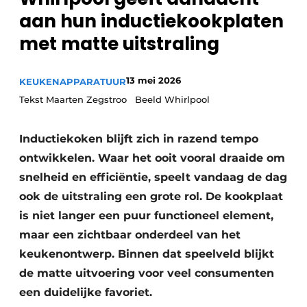
Privacy / Cookie statement
aan hun inductiekookplaten
Vacature aanmelden
met matte uitstraling
Video’s
13 mei 2026
KEUKENAPPARATUUR
Tekst Maarten Zegstroo Beeld Whirlpool
Inductiekoken blijft zich in razend tempo
ontwikkelen. Waar het ooit vooral draaide om
snelheid en efficiëntie, speelt vandaag de dag
ook de uitstraling een grote rol. De kookplaat
is niet langer een puur functioneel element,
maar een zichtbaar onderdeel van het
keukenontwerp. Binnen dat speelveld blijkt
de matte uitvoering voor veel consumenten
een duidelijke favoriet.