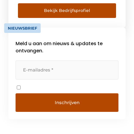
day. We believe it all starts at home:
our 6TH SENSE technology makes
Bekijk Bedrijfsprofiel
our appliances intuitive to use and
intelligent, learning […]
NIEUWSBRIEF
Meld u aan om nieuws & updates te
ontvangen.