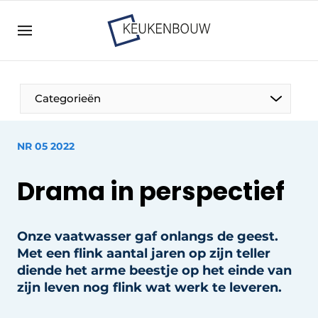
Aanmelden
Algemene voorwaarden
Bedrijven
Aanmelden
Bedankt voor de aanmelding
Categorieën
Bedrijven
Contact
NR 05 2022
Direct contact
Drama in perspectief
Evenement aanmelden
Keukenbouw | Platform over design en techniek
in de keuken-, woon-, en badkamerbranche
Onze vaatwasser gaf onlangs de geest.
Met een flink aantal jaren op zijn teller
Meest gelezen
diende het arme beestje op het einde van
Nieuwsbrief
zijn leven nog flink wat werk te leveren.
Podcasts