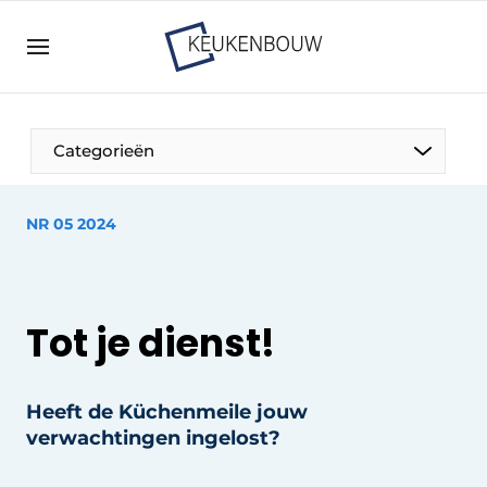
Aanmelden
Algemene voorwaarden
Bedrijven
Aanmelden
Bedankt voor de aanmelding
Categorieën
Bedrijven
Contact
NR 05 2024
Direct contact
Evenement aanmelden
Keukenbouw | Platform over design en techniek
Tot je dienst!
in de keuken-, woon-, en badkamerbranche
Meest gelezen
Heeft de Küchenmeile jouw
Nieuwsbrief
verwachtingen ingelost?
Podcasts