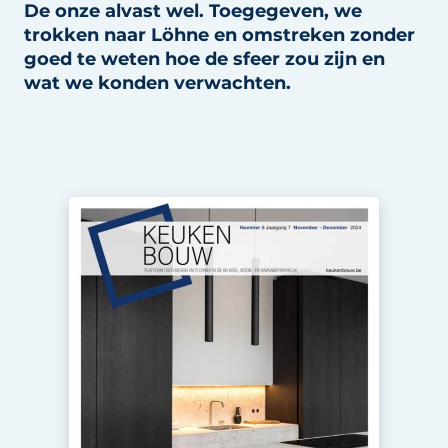
De onze alvast wel. Toegegeven, we
Privacy / Cookie statement
trokken naar Löhne en omstreken zonder
Vacature aanmelden
goed te weten hoe de sfeer zou zijn en
Video’s
wat we konden verwachten.