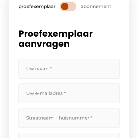
proefexemplaar
abonnement
Proefexemplaar
aanvragen
Uw
naam
*
Uw
e-
mailadres
*
Straatnaam
+
huisnummer
*
Postcode