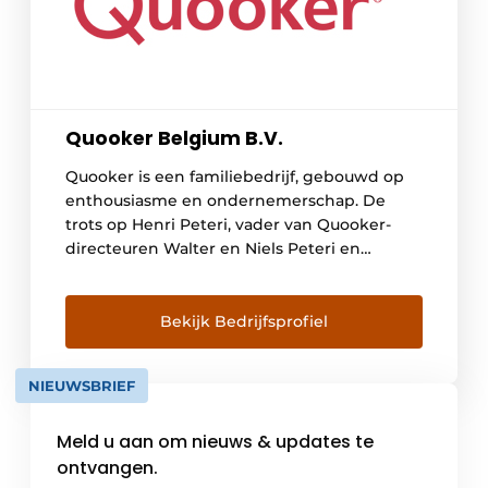
Quooker Belgium B.V.
Quooker is een familiebedrijf, gebouwd op
enthousiasme en ondernemerschap. De
trots op Henri Peteri, vader van Quooker-
directeuren Walter en Niels Peteri en
uitvinder van de kokendwaterkraan, is er
nog altijd voelbaar. De Quooker was de
allereerste kokendwaterkraan ter wereld.
Bekijk Bedrijfsprofiel
Uitvindingen als het
hoogvacuümgeisoleerde reservoir, de alles-
NIEUWSBRIEF
in-één kranen Quooker Fusion en Flex en de
serie zwarte […]
Meld u aan om nieuws & updates te
ontvangen.