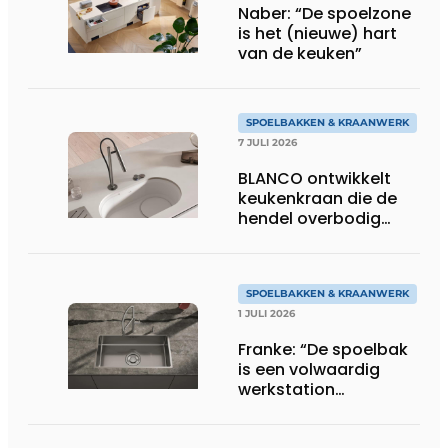
Naber: “De spoelzone
is het (nieuwe) hart
van de keuken”
SPOELBAKKEN & KRAANWERK
7 JULI 2026
BLANCO ontwikkelt
keukenkraan die de
hendel overbodig
maakt
SPOELBAKKEN & KRAANWERK
1 JULI 2026
Franke: “De spoelbak
is een volwaardig
werkstation
geworden”