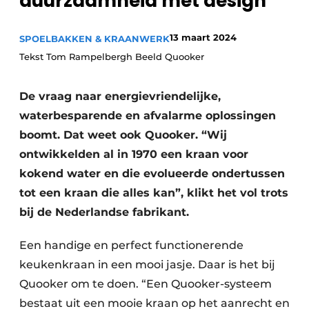
duurzaamheid met design
Privacy / Cookie statement
Vacature aanmelden
13 maart 2024
SPOELBAKKEN & KRAANWERK
Video’s
Tekst Tom Rampelbergh Beeld Quooker
De vraag naar energievriendelijke,
waterbesparende en afvalarme oplossingen
boomt. Dat weet ook Quooker. “Wij
ontwikkelden al in 1970 een kraan voor
kokend water en die evolueerde ondertussen
tot een kraan die alles kan”, klikt het vol trots
bij de Nederlandse fabrikant.
Een handige en perfect functionerende
keuken­kraan in een mooi jasje. Daar is het bij
Quooker om te doen. “Een Quooker-systeem
bestaat uit een mooie kraan op het aanrecht en