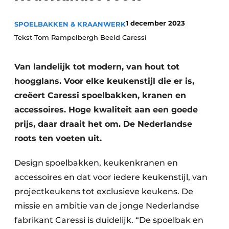
Privacy / Cookie statement
Vacature aanmelden
1 december 2023
SPOELBAKKEN & KRAANWERK
Tekst Tom Rampelbergh Beeld Caressi
Video’s
Van landelijk tot modern, van hout tot
hoogglans. Voor elke keukenstijl die er is,
creëert Caressi spoelbakken, kranen en
accessoires. Hoge kwaliteit aan een goede
prijs, daar draait het om. De Nederlandse
roots ten voeten uit.
Design spoelbakken, keukenkranen en
accessoires en dat voor iedere keukenstijl, van
projectkeukens tot exclusieve keukens. De
missie en ambitie van de jonge Nederlandse
fabrikant Caressi is duidelijk. “De spoelbak en