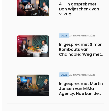
4 – In gesprek met
Don Wijnschenk van
V-Zug
2025
24 NOVEMBER 2025
In gesprek met Simon
Rombouts van
Chainable: ‘Weg met
de wegwerpkeukens’
2025
20 NOVEMBER 2025
In gesprek met Martin
Jansen van MiMa
Agency: Hoe kan de
keukenbranche er
voor zorgen dat
vakmensen blijven?