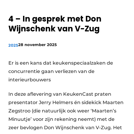
Privacy / Cookie statement
Vacature aanmelden
4 – In gesprek met Don
Video’s
Wijnschenk van V-Zug
28 november 2025
2025
Er is een kans dat keukenspeciaalzaken de
concurrentie gaan verliezen van de
interieurbouwers
In deze aflevering van KeukenCast praten
presentator Jerry Helmers én sidekick Maarten
Zegstroo (die natuurlijk ook weer ‘Maarten’s
Minuutje’ voor zijn rekening neemt) met de
zeer bevlogen Don Wijnschenk van V-Zug. Het