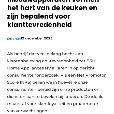
Privacy / Cookie statement
het hart van de keuken en
Vacature aanmelden
zijn bepalend voor
Video’s
klanttevredenheid
12 december 2025
DE PEN
Als bedrijf dat veel belang hecht aan
klantenbeleving en -tevredenheid zet BSH
Home Appliances NV al jaren in op gericht
consumentenonderzoek. Via een Net Promotor
Score (NPS) peilen we in hoeverre onze
consumenten bereid zijn onze producten en
diensten aan te bevelen bij anderen. De ideale
maatstaf voor klantloyaliteit en graadmeter
van verwachtingen.