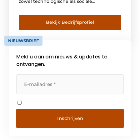
zowel technologische als sociale
ontwikkeling door middel van BSH-
producten. BSH streeft ernaar om de
kwaliteit van leven thuis voortdurend te
Bekijk Bedrijfsprofiel
verbeteren met onze uitstekende merken in
huishoudtoestellen en eersteklas digitale
NIEUWSBRIEF
diensten, geleverd door ons […]
Meld u aan om nieuws & updates te
ontvangen.