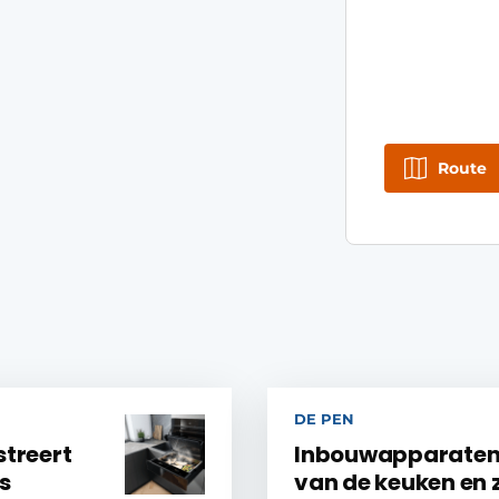
Route
DE PEN
treert
Inbouwapparaten 
s
van de keuken en 