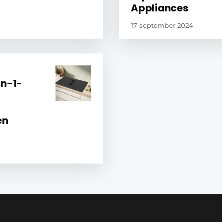
Appliances
17 september 2024
in-1-
en