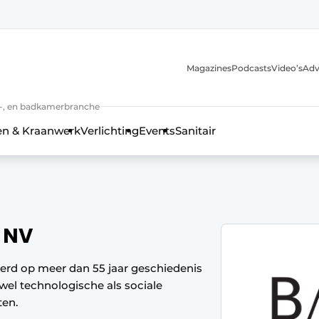
Magazines
Podcasts
Video’s
Adv
anmelding
n-, en badkamerbranche
en & Kraanwerk
Verlichting
Events
Sanitair
 en techniek in de keuken-, woon-, en badkamerbranche
 NV
rd op meer dan 55 jaar geschiedenis
wel technologische als sociale
ten.