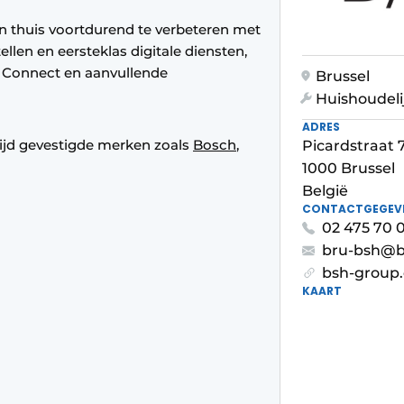
en thuis voortdurend te verbeteren met
len en eersteklas digitale diensten,
Connect en aanvullende
Brussel
Huishoudel
ADRES
wijd gevestigde merken zoals
Bosch
,
Picardstraat 
1000 Brussel
België
CONTACTGEGEV
02 475 70 0
bru-bsh@
bsh-group
KAART