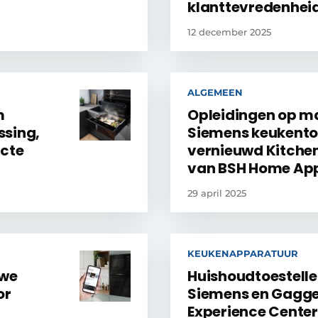
klanttevredenhei
12 december 2025
ALGEMEEN
m
Opleidingen op m
ssing,
Siemens keukentoe
acte
vernieuwd Kitchen
van BSH Home App
29 april 2025
KEUKENAPPARATUUR
uwe
Huishoudtoestelle
or
Siemens en Gaggen
Experience Cente