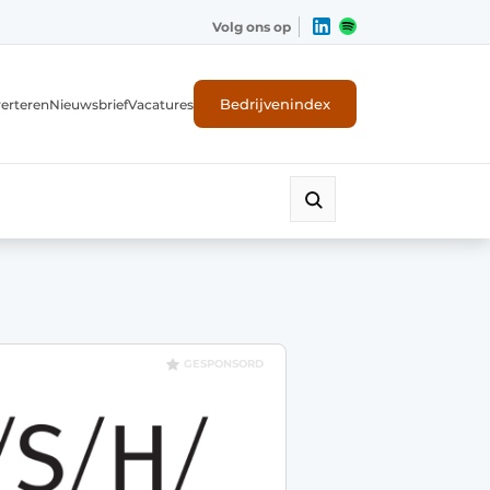
Volg ons op
Bedrijvenindex
erteren
Nieuwsbrief
Vacatures
GESPONSORD