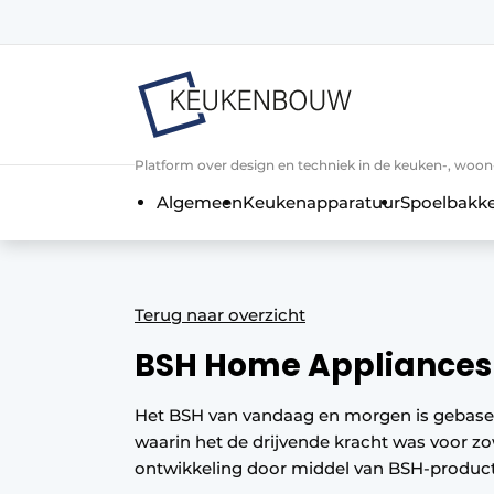
Aanmelden
Algemene voorwaarden
Bedrijven
Aanmelden
Bedankt voor de a
Platform over design en techniek in de keuken-, woo
Bedrijven
Algemeen
Keukenapparatuur
Spoelbakk
Contact
Direct contact
Evenement aanmelden
Terug naar overzicht
Keukenbouw | Platform over design
BSH Home Appliances
Meest gelezen
Nieuwsbrief
Het BSH van vandaag en morgen is gebasee
waarin het de drijvende kracht was voor zo
Podcasts
ontwikkeling door middel van BSH-produc
Privacy / Cookie statement