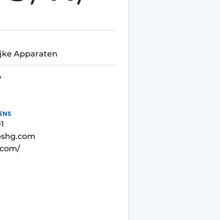
ijke Apparaten
7
ENS
1
bshg.com
.com/