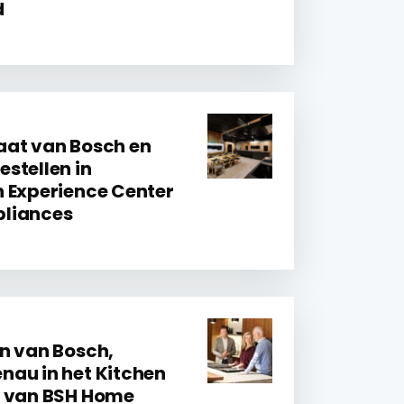
d
aat van Bosch en
stellen in
 Experience Center
liances
n van Bosch,
au in het Kitchen
r van BSH Home