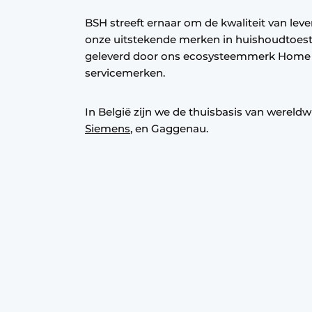
Vacature aanmelden
BSH streeft ernaar om de kwaliteit van lev
onze uitstekende merken in huishoudtoestel
Video’s
geleverd door ons ecosysteemmerk Home 
servicemerken.
In België zijn we de thuisbasis van wereld
Siemens
, en Gaggenau.