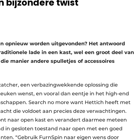
 bijzondere twist
an opnieuw worden uitgevonden? Het antwoord
raditionele lade in een kast, wel een groot deel van
die manier andere spulletjes of accessoires
yecatcher, een verbazingwekkende oplossing die
uken wenst, en vooral dan eentje in het high-end
enschappen. Search no more want Hettich heeft met
acht die voldoet aan precies deze verwachtingen.
ront naar open kast en verandert daarmee meteen
md in gesloten toestand naar open met een goed
anten. “Gebruik FurnSpin naar eigen wens door