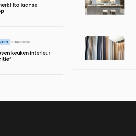
erkt Italiaanse
op
NTEN
15 JUNI 2026
ssen keuken interieur
itief