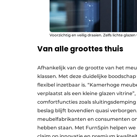
Voorzichtig en veilig draaien. Zelfs lichte glazen
Van alle groottes thuis
Afhankelijk van de grootte van het meube
klassen. Met deze duidelijke boodschap
flexibel inzetbaar is. “Kamerhoge meub
verplaatst als een kleine glazen vitrine”
comfortfuncties zoals sluitingsdemping
beslag blijft bovendien quasi verborge
meubelfabrikanten en consumenten onzi
hebben staan. Met FurnSpin helpen we 
claim op innovatie en premium kwalite