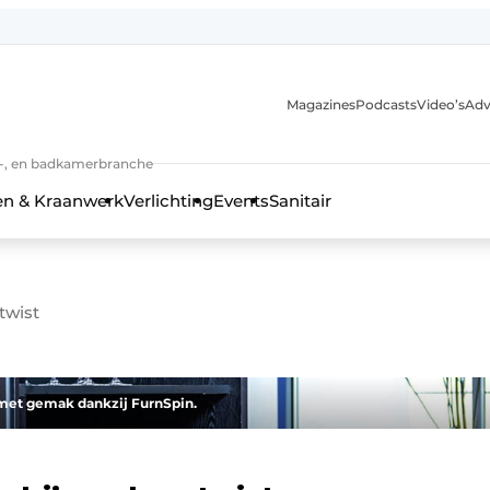
Magazines
Podcasts
Video’s
Adv
anmelding
n-, en badkamerbranche
en & Kraanwerk
Verlichting
Events
Sanitair
twist
 en techniek in de keuken-, woon-, en badkamerbranche
met gemak dankzij FurnSpin.