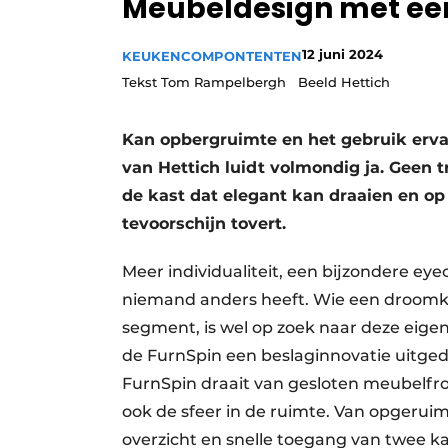
Meubeldesign met een
Vacature aanmelden
12 juni 2024
Video’s
KEUKENCOMPONTENTEN
Tekst Tom Rampelbergh Beeld Hettich
Kan opbergruimte en het gebruik erv
van Hettich luidt volmondig ja. Geen t
de kast dat elegant kan draaien en op 
tevoorschijn tovert.
Meer individualiteit, een bijzondere e
niemand anders heeft. Wie een droomke
segment, is wel op zoek naar deze eig
de FurnSpin een beslaginnovatie uitged
FurnSpin draait van gesloten meubelf
ook de sfeer in de ruimte. Van opgerui
overzicht en snelle toegang van twee k