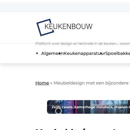
Aanmelden
Algemene voorwaarden
Bedrijven
Aanmelden
Bedankt voor de a
Platform over design en techniek in de keuken-, woo
Bedrijven
Algemeen
Keukenapparatuur
Spoelbakk
Contact
Direct contact
Evenement aanmelden
Home
»
Meubeldesign met een bijzondere 
Keukenbouw | Platform over design
Meest gelezen
Nieuwsbrief
Zelfs zware, kamerhoge meubels, draaien 
Podcasts
Privacy / Cookie statement