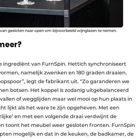
 van gesloten naar open om bijvoorbeeld wijnglazen te nemen.
 meer?
he ingrediënt van FurnSpin. Hettich synchroniseert
vormen, namelijk zwenken en 180 graden draaien.
opspoor”, legt de fabrikant uit. “Zo garanderen we
nen botsen. Het koppel is zodanig uitgebalanceerd
mvallen of wegglijden maar wel mooi op hun plaats in
ht lijkt als het ware te zijn opgeheven. Met een
erlijke’ en met een volgende draai verdwijnt de
en toont het meubel weer gesloten fronten. FurnSpin
ten mogelijk en dat in de keuken, de badkamer, de