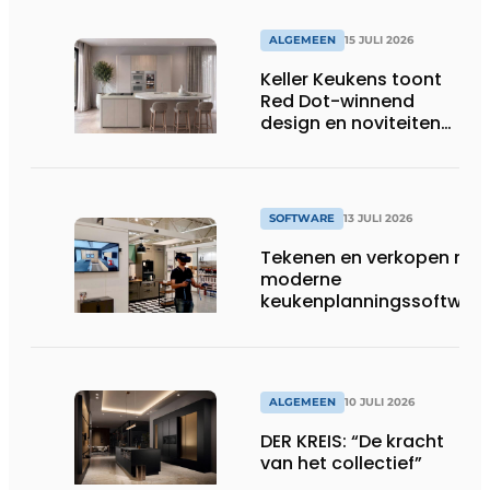
bespaard in Belgische
huishoudens, wat
ALGEMEEN
15 JULI 2026
overeenkomt met het
Keller Keukens toont
wassen van 22.023.110
Red Dot-winnend
voetbalshirts
design en noviteiten
op Gut Böckel
SOFTWARE
13 JULI 2026
Tekenen en verkopen met
moderne
keukenplanningssoftwar
ALGEMEEN
10 JULI 2026
DER KREIS: “De kracht
van het collectief”