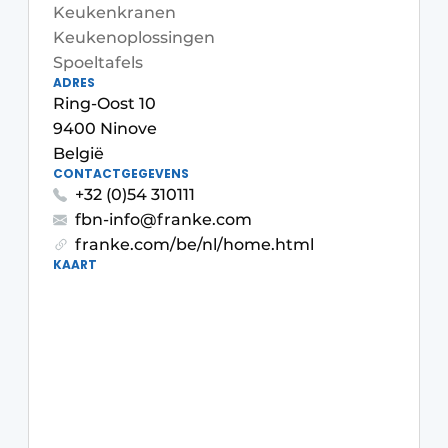
Privacy / Cookie statement
Keukenkranen
Keukenoplossingen
Vacature aanmelden
Spoeltafels
Video’s
ADRES
Ring-Oost 10
9400 Ninove
België
CONTACTGEGEVENS
+32 (0)54 310111
fbn-info@franke.com
franke.com/be/nl/home.html
KAART