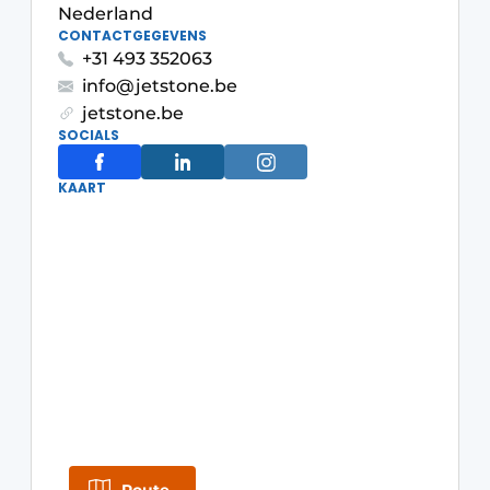
Privacy / Cookie statement
Nederland
CONTACTGEGEVENS
Vacature aanmelden
+31 493 352063
Video’s
info@jetstone.be
jetstone.be
SOCIALS
KAART