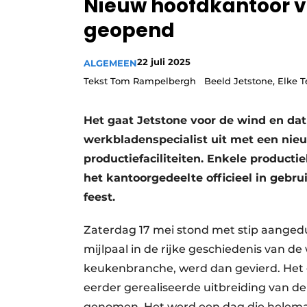
Nieuw hoofdkantoor va
Vacature aanmelden
geopend
Video’s
22 juli 2025
ALGEMEEN
Tekst Tom Rampelbergh Beeld Jetstone, Elke T
Het gaat Jetstone voor de wind en da
werkbladenspecialist uit met een nie
productiefaciliteiten. Enkele productie
het kantoorgedeelte officieel in gebr
feest.
Zaterdag 17 mei stond met stip aangedu
mijlpaal in de rijke geschiedenis van de
keukenbranche, werd dan gevierd. Het 
eerder gerealiseerde uitbreiding van de
genomen. Het werd een dag die helemaal