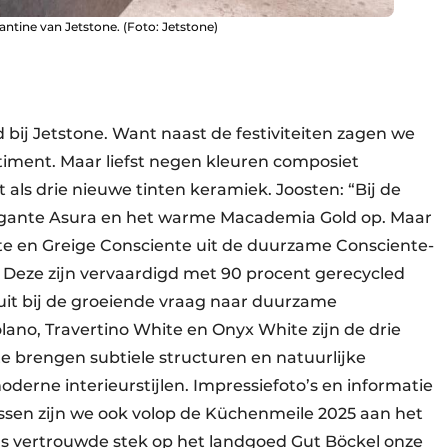
ntine van Jetstone. (Foto: Jetstone)
bij Jetstone. Want naast de festiviteiten zagen we
rtiment. Maar liefst negen kleuren composiet
als drie nieuwe tinten keramiek. Joosten: “Bij de
legante Asura en het warme Macademia Gold op. Maar
e en Greige Consciente uit de duurzame Consciente-
. Deze zijn vervaardigd met 90 procent gerecycled
uit bij de groeiende vraag naar duurzame
ano, Travertino White en Onyx White zijn de drie
 brengen subtiele structuren en natuurlijke
erne interieurstijlen. Impressiefoto’s en informatie
ussen zijn we ook volop de Küchenmeile 2025 aan het
s vertrouwde stek op het landgoed Gut Böckel onze