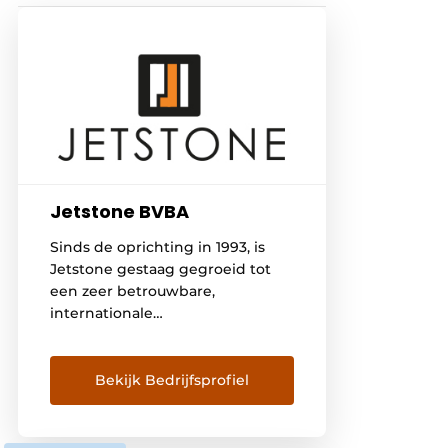
Jetstone BVBA
Sinds de oprichting in 1993, is
Jetstone gestaag gegroeid tot
een zeer betrouwbare,
internationale
samenwerkingspartner voor
werkbladen van graniet,
composiet en keramiek.
Bekijk Bedrijfsprofiel
Inmiddels heeft de duurzame
producent twee moderne
productielocaties en een derde