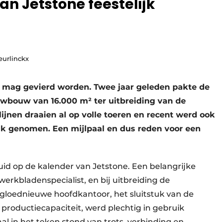
n Jetstone feestelijk
eurlinckx
t mag gevierd worden. Twee jaar geleden pakte de
uwbouw van 16.000 m² ter uitbreiding van de
lijnen draaien al op volle toeren en recent werd ook
uik genomen. Een mijlpaal en dus reden voor een
id op de kalender van Jetstone. Een belangrijke
 werkbladenspecialist, en bij uitbreiding de
gloednieuwe hoofdkantoor, het sluitstuk van de
 productiecapaciteit, werd plechtig in gebruik
 in het teken stond van trots, verbinding en