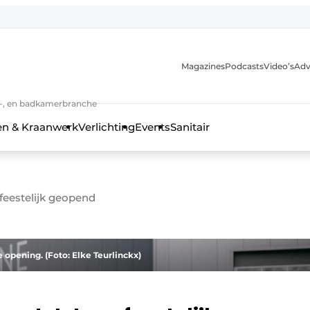
Magazines
Podcasts
Video’s
Adv
anmelding
n-, en badkamerbranche
en & Kraanwerk
Verlichting
Events
Sanitair
feestelijk geopend
 en techniek in de keuken-, woon-, en badkamerbranche
 opening. (Foto: Elke Teurlinckx)