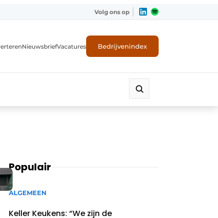
Volg ons op
Bedrijvenindex
erteren
Nieuwsbrief
Vacatures
Populair
ALGEMEEN
Keller Keukens: “We zijn de