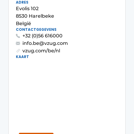
ADRES
Privacy / Cookie statement
Evolis 102
Vacature aanmelden
8530 Harelbeke
België
Video’s
CONTACTGEGEVENS
+32 (0)56 616000
info.be@vzug.com
vzug.com/be/nl
KAART