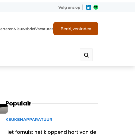
Volg ons op
Bedrijvenindex
erteren
Nieuwsbrief
Vacatures
Populair
KEUKENAPPARATUUR
Het fornuis: het kloppend hart van de