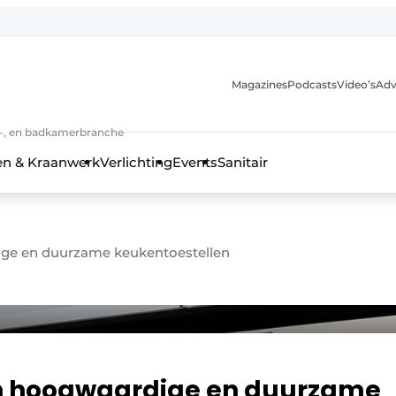
Magazines
Podcasts
Video’s
Adv
anmelding
n-, en badkamerbranche
en & Kraanwerk
Verlichting
Events
Sanitair
ige en duurzame keukentoestellen
 en techniek in de keuken-, woon-, en badkamerbranche
an hoogwaardige en duurzame