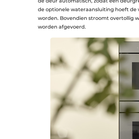
de deur automatisch, zodat een deurgre
de optionele wateraansluiting hoeft de
worden. Bovendien stroomt overtollig
worden afgevoerd.