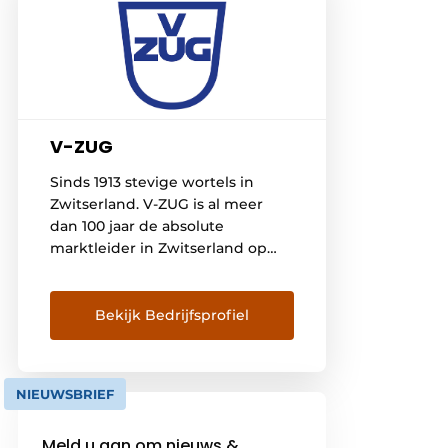
V-ZUG
Sinds 1913 stevige wortels in
Zwitserland. V-ZUG is al meer
dan 100 jaar de absolute
marktleider in Zwitserland op
het gebied van
huishoudtoestellen. Sinds 1913
ontwikkelt én produceert het
Bekijk Bedrijfsprofiel
bedrijf in het hart van
Zwitserland innovatieve
toestellen van absolute
NIEUWSBRIEF
topkwaliteit voor de keuken en
de wasplaats. De toestellen zijn
Meld u aan om nieuws &
er niet alleen op gericht om […]