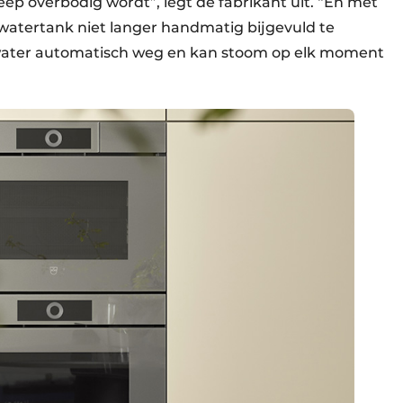
ep overbodig wordt”, legt de fabrikant uit. “En met
 watertank niet langer handmatig bijgevuld te
 water automatisch weg en kan stoom op elk moment