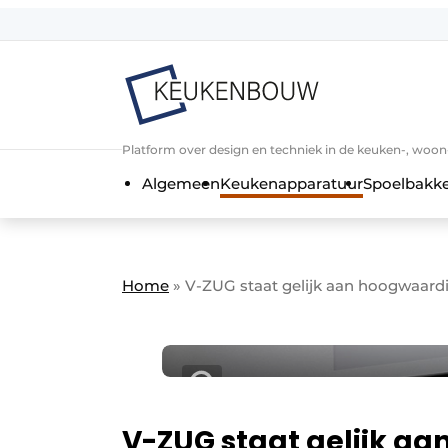
Aanmelden
Algemene voorwaarden
Bedrijven
Aanmelden
Bedankt voor de a
Platform over design en techniek in de keuken-, woo
Bedrijven
Algemeen
Keukenapparatuur
Spoelbakk
Contact
Direct contact
Evenement aanmelden
Home
»
V-ZUG staat gelijk aan hoogwaard
Keukenbouw | Platform over design
Meest gelezen
Nieuwsbrief
Podcasts
V-ZUG staat gelijk a
Privacy / Cookie statement