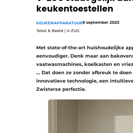
keukentoestellen
Vacature aanmelden
Video’s
6 september 2023
KEUKENAPPARATUUR
Tekst & Beeld | V-ZUG
Met state-of-the-art huishoudelijke 
eenvoudiger. Denk maar aan bakovens
vaatwasmachines, koelkasten en vriez
… Dat doen ze zonder afbreuk te doen 
innovatieve technologie, een intuïtie
Zwisterse perfectie.