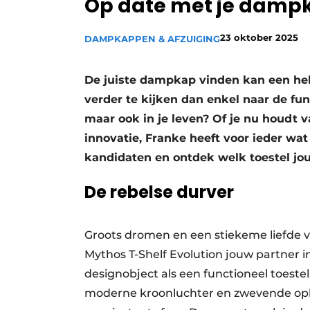
Op date met je dampk
Vacature aanmelden
23 oktober 2025
Video’s
DAMPKAPPEN & AFZUIGING
De juiste dampkap vinden kan een hele
verder te kijken dan enkel naar de fun
maar ook in je leven? Of je nu houdt 
innovatie, Franke heeft voor ieder wa
kandidaten en ontdek welk toestel jouw
De rebelse durver
Groots dromen en een stiekeme liefde voo
Mythos T-Shelf Evolution jouw partner 
designobject als een functioneel toeste
moderne kroonluchter en zwevende opb