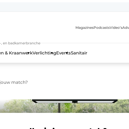
Magazines
Podcasts
Video’s
Adv
anmelding
n-, en badkamerbranche
en & Kraanwerk
Verlichting
Events
Sanitair
 jouw match?
 en techniek in de keuken-, woon-, en badkamerbranche