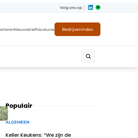
Volg ons op
Bedrijvenindex
erteren
Nieuwsbrief
Vacatures
Populair
ALGEMEEN
Keller Keukens: “We zijn de