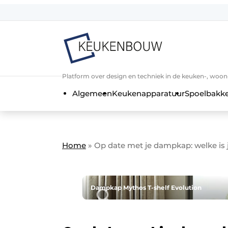
Aanmelden
Algemene voorwaarden
Bedrijven
Aanmelden
Bedankt voor de a
Platform over design en techniek in de keuken-, woo
Bedrijven
Algemeen
Keukenapparatuur
Spoelbakk
Contact
Direct contact
Evenement aanmelden
Home
»
Op date met je dampkap: welke is
Keukenbouw | Platform over design
Meest gelezen
Nieuwsbrief
Dampkap Mythos T-shelf Evolution
Podcasts
Privacy / Cookie statement