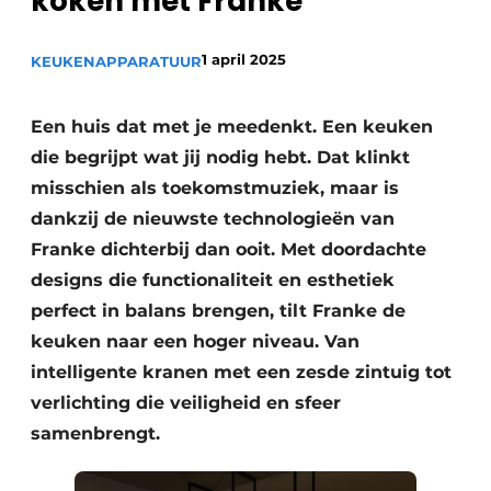
koken met Franke
Privacy / Cookie statement
Vacature aanmelden
1 april 2025
KEUKENAPPARATUUR
Video’s
Een huis dat met je meedenkt. Een keuken
die begrijpt wat jij nodig hebt. Dat klinkt
misschien als toekomstmuziek, maar is
dankzij de nieuwste technologieën van
Franke dichterbij dan ooit. Met doordachte
designs die functionaliteit en esthetiek
perfect in balans brengen, tilt Franke de
keuken naar een hoger niveau. Van
intelligente kranen met een zesde zintuig tot
verlichting die veiligheid en sfeer
samenbrengt.