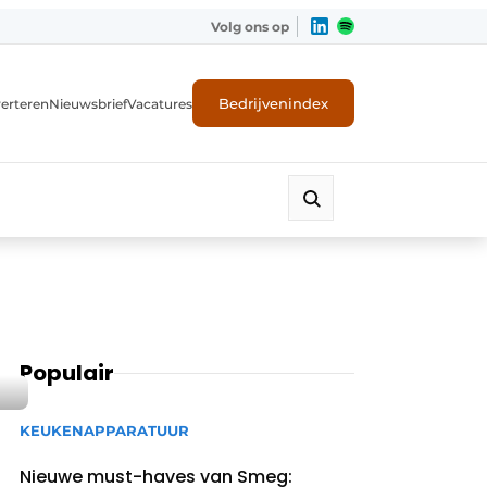
Volg ons op
Bedrijvenindex
erteren
Nieuwsbrief
Vacatures
Populair
KEUKENAPPARATUUR
Nieuwe must-haves van Smeg: