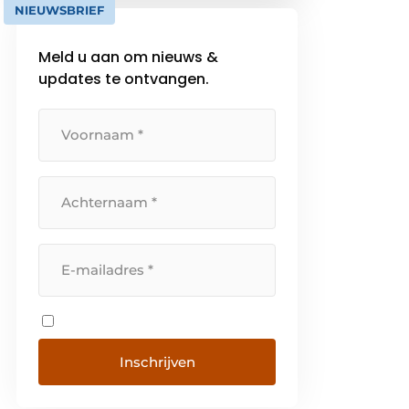
NIEUWSBRIEF
gemakkelijker en gezonder te
maken. Het gebruiksgemak en
Meld u aan om nieuws &
de praktische […]
updates te ontvangen.