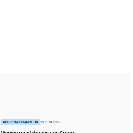
KEUKENAPPARATUUR
25 JUNI 2026
Nieuwe must-haves van Smeg: