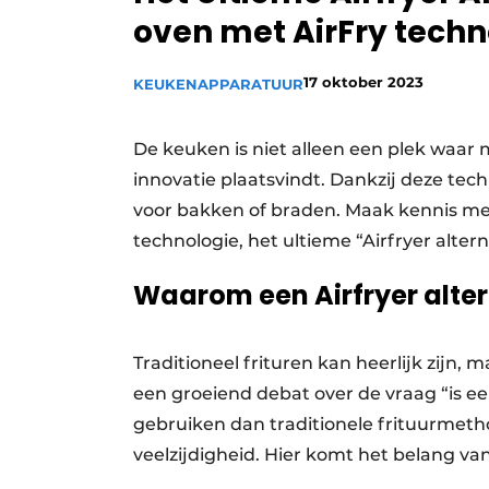
oven met AirFry techn
Vacature aanmelden
Video’s
17 oktober 2023
KEUKENAPPARATUUR
De keuken is niet alleen een plek waar 
innovatie plaatsvindt. Dankzij deze tech
voor bakken of braden. Maak kennis m
technologie, het ultieme “Airfryer alte
Waarom een Airfryer alte
Traditioneel frituren kan heerlijk zijn, 
een groeiend debat over de vraag “is ee
gebruiken dan traditionele frituurmeth
veelzijdigheid. Hier komt het belang van 