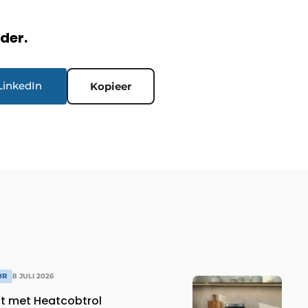
rder.
LinkedIn
Kopieer
UR
8 JULI 2026
dt met Heatcobtrol