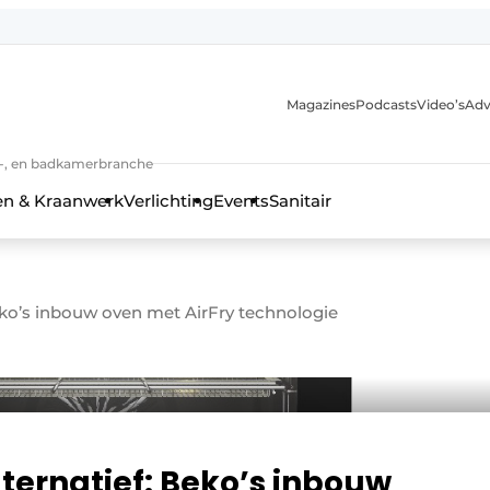
Magazines
Podcasts
Video’s
Adv
anmelding
n-, en badkamerbranche
en & Kraanwerk
Verlichting
Events
Sanitair
Beko’s inbouw oven met AirFry technologie
 en techniek in de keuken-, woon-, en badkamerbranche
lternatief: Beko’s inbouw