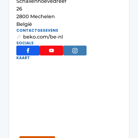
Schaliënhoevedreef
Privacy / Cookie statement
26
Vacature aanmelden
2800 Mechelen
België
Video’s
CONTACTGEGEVENS
beko.com/be-nl
SOCIALS
KAART