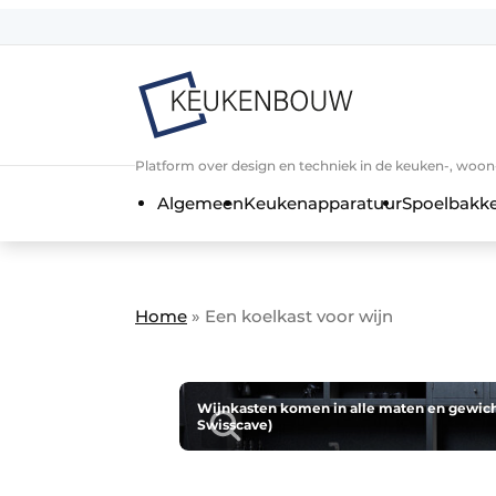
Aanmelden
Algemene voorwaarden
Bedrijven
Aanmelden
Bedankt voor de a
Platform over design en techniek in de keuken-, woo
Bedrijven
Algemeen
Keukenapparatuur
Spoelbakk
Contact
Direct contact
Evenement aanmelden
Home
»
Een koelkast voor wijn
Keukenbouw | Platform over design
Meest gelezen
Nieuwsbrief
Wijnkasten komen in alle maten en gewichte
Swisscave)
Podcasts
Privacy / Cookie statement