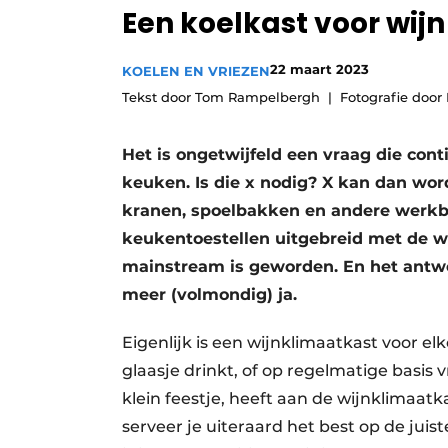
Een koelkast voor wijn
Vacature aanmelden
Video’s
22 maart 2023
KOELEN EN VRIEZEN
Tekst door Tom Rampelbergh
Fotografie door
Het is ongetwijfeld een vraag die con
keuken. Is die x nodig? X kan dan word
kranen, spoelbakken en andere werkblad
keukentoestellen uitgebreid met de wi
mainstream is geworden. En het antw
meer (volmondig) ja.
Eigenlijk is een wijnklimaatkast voor el
glaasje drinkt, of op regelmatige basis 
klein feestje, heeft aan de wijnklimaatk
serveer je uiteraard het best op de jui