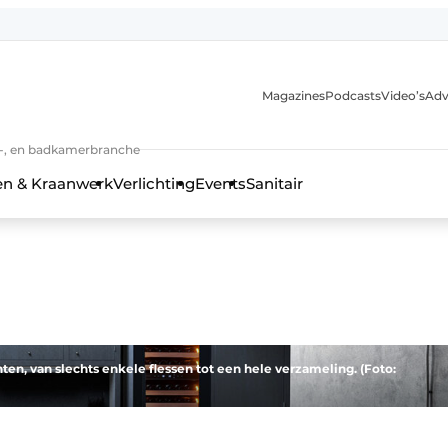
Magazines
Podcasts
Video’s
Adv
anmelding
n-, en badkamerbranche
en & Kraanwerk
Verlichting
Events
Sanitair
 en techniek in de keuken-, woon-, en badkamerbranche
n, van slechts enkele flessen tot een hele verzameling. (Foto: