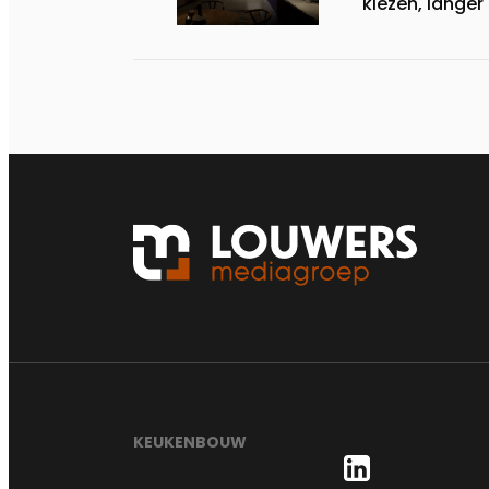
kiezen, lange
KEUKENBOUW