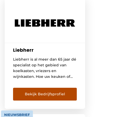
Liebherr
Liebherr is al meer dan 65 jaar dé
specialist op het gebied van
koelkasten, vriezers en
wijnkasten. Hoe uw keuken of
gezinssituatie er ook uitziet,
Liebherr biedt de grootste keuze
in energiezuinige koel- en
Bekijk Bedrijfsprofiel
vriesapparaten, zowel
geïntegreerd als vrijstaand. Het
merk biedt bovendien
NIEUWSBRIEF
integreerbare modellen die