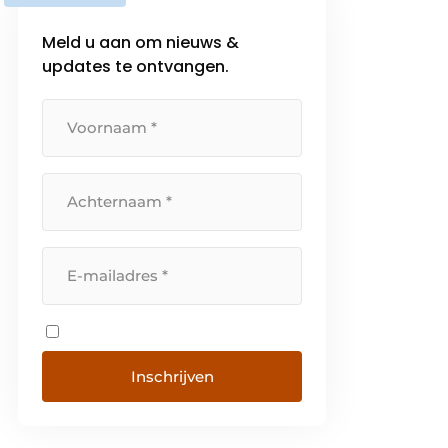
speciaal zijn ontwikkeld voor een
Meld u aan om nieuws &
Side-By-Side opstelling. Zo kunt
updates te ontvangen.
[…]