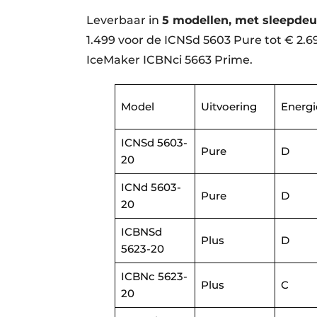
Leverbaar in
5 modellen, met sleepdeu
1.499 voor de ICNSd 5603 Pure tot € 2.
IceMaker ICBNci 5663 Prime.
Model
Uitvoering
Energi
ICNSd 5603-
Pure
D
20
ICNd 5603-
Pure
D
20
ICBNSd
Plus
D
5623-20
ICBNc 5623-
Plus
C
20