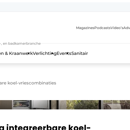
Magazines
Podcasts
Video’s
Adv
anmelding
n-, en badkamerbranche
en & Kraanwerk
Verlichting
Events
Sanitair
are koel-vriescombinaties
 en techniek in de keuken-, woon-, en badkamerbranche
g integreerbare koel-