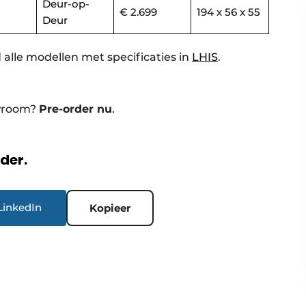
Deur-op-
€ 2.699
194 x 56 x 55
Deur
 alle modellen met specificaties in
LHIS
.
owroom?
Pre-order nu
.
rder.
LinkedIn
Kopieer