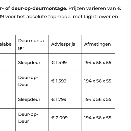
r- of deur-op-deurmontage
. Prijzen variëren van €
699 voor het absolute topmodel met LightTower en
Deurmonta
elabel
Adviesprijs
Afmetingen
ge
Sleepdeur
€ 1.499
194 x 56 x 55
Deur-op-
€ 1.599
194 x 56 x 55
Deur
Sleepdeur
€ 1.799
194 x 56 x 55
Deur-op-
€ 2.099
194 x 56 x 55
Deur