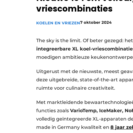
vriescombinaties
Vacature aanmelden
Video’s
7 oktober 2024
KOELEN EN VRIEZEN
The sky is the limit. Of beter gezegd: 
integreerbare XL koel-vriescombinatie
moedigen ambitieuze keukenontwerpe
Uitgerust met de nieuwste, meest geava
deze uitgebreide, state-of-the-art app
ruimte voor culinaire creativiteit.
Met marktleidende bewaartechnologieën
functies zoals
VarioTemp, IceMaker, No
volledig geïntegreerde XL-apparaten d
made in Germany kwaliteit en
8 jaar z