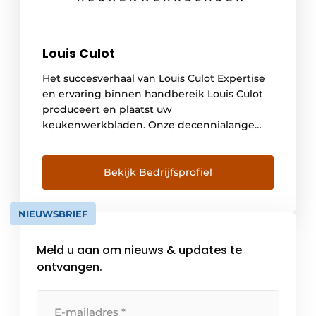
Louis Culot
Het succesverhaal van Louis Culot Expertise
en ervaring binnen handbereik Louis Culot
produceert en plaatst uw
keukenwerkbladen. Onze decennialange
ervaring als natuursteenbedrijf maakt ons de
geschikte partner om het keukenwerkblad
van uw dromen te realiseren. Met
Bekijk Bedrijfsprofiel
kwaliteitsmaterialen als enige voorwaarde
garanderen wij een hoogstaande afwerking.
NIEUWSBRIEF
Naast nieuwe keukens kunt u ons ook
inschakelen voor de […]
Meld u aan om nieuws & updates te
ontvangen.