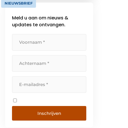
NIEUWSBRIEF
huishoudtoestellen. De
flexibiliteit van een organisatie
Meld u aan om nieuws &
op mensenmaat en een kort
updates te ontvangen.
distributiecircuit, rechtstreeks
van […]