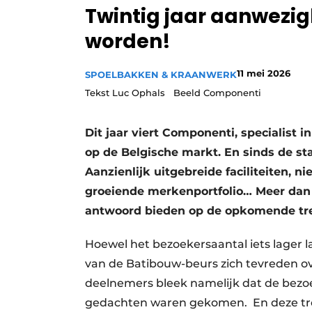
Twintig jaar aanwezig
Vacature aanmelden
worden!
Video’s
11 mei 2026
SPOELBAKKEN & KRAANWERK
Tekst Luc Ophals Beeld Componenti
Dit jaar viert Componenti, specialist 
op de Belgische markt. En sinds de sta
Aanzienlijk uitgebreide faciliteiten,
groeiende merkenportfolio… Meer dan 
antwoord bieden op de opkomende tre
Hoewel het bezoekersaantal iets lager l
van de Batibouw-beurs zich tevreden ove
deelnemers bleek namelijk dat de bezoe
gedachten waren gekomen. En deze trend