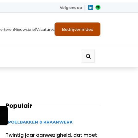
Volg ons op
Bedrijvenindex
erteren
Nieuwsbrief
Vacatures
Populair
SPOELBAKKEN & KRAANWERK
Twintig jaar aanwezigheid, dat moet