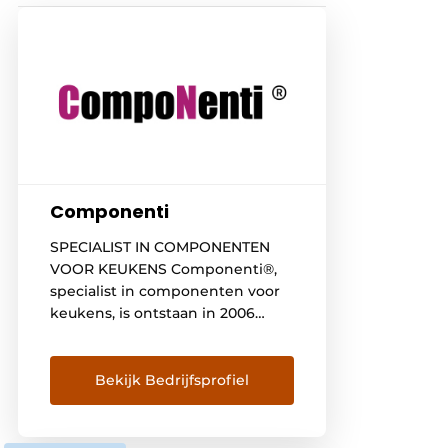
Componenti
SPECIALIST IN COMPONENTEN
VOOR KEUKENS Componenti®,
specialist in componenten voor
keukens, is ontstaan in 2006
vanuit de samenwerking van 2
partners die hun deskundigheid
en ervaring ten dienste wensten
Bekijk Bedrijfsprofiel
te stellen van gespecialiseerde
distributiekanalen op het vlak
van uitgeruste keukens en