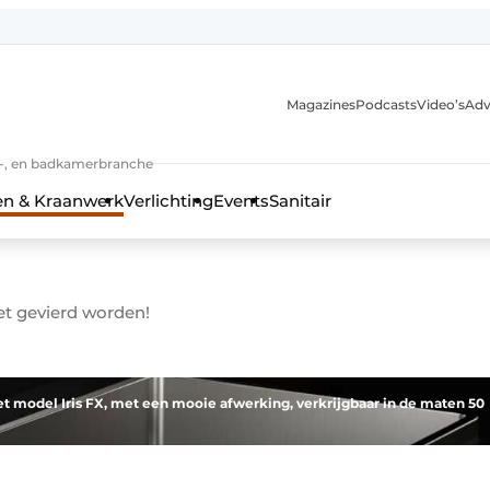
Magazines
Podcasts
Video’s
Adv
anmelding
n-, en badkamerbranche
en & Kraanwerk
Verlichting
Events
Sanitair
et gevierd worden!
 en techniek in de keuken-, woon-, en badkamerbranche
et model Iris FX, met een mooie afwerking, verkrijgbaar in de maten 50