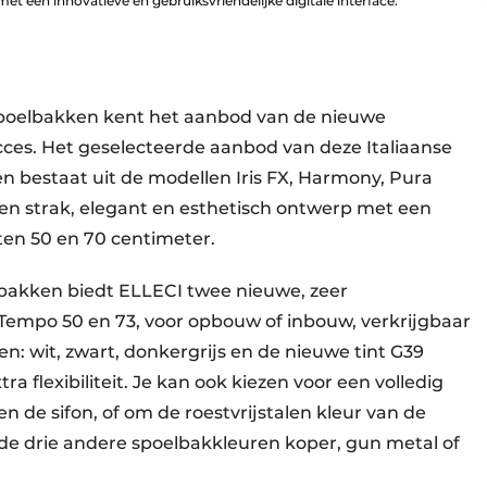
t een innovatieve en gebruiksvriendelijke digitale interface.
poelbakken kent het aanbod van de nieuwe
cces. Het geselecteerde aanbod van deze Italiaanse
en bestaat uit de modellen Iris FX, Harmony, Pura
 een strak, elegant en esthetisch ontwerp met een
ten 50 en 70 centimeter.
bakken biedt ELLECI twee nieuwe, zeer
Tempo 50 en 73, voor opbouw of inbouw, verkrijgbaar
en: wit, zwart, donkergrijs en de nieuwe tint G39
a flexibiliteit. Je kan ook kiezen voor een volledig
en de sifon, of om de roestvrijstalen kleur van de
 de drie andere spoelbakkleuren koper, gun metal of