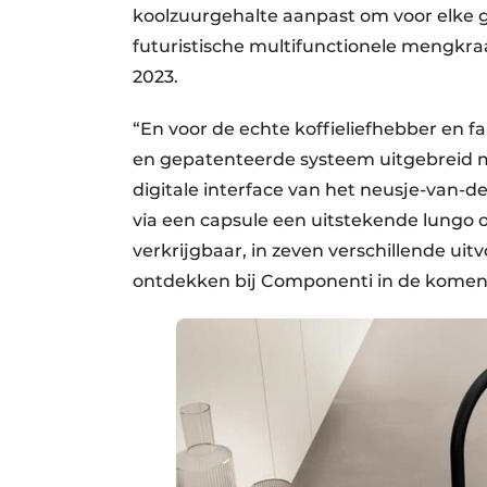
koolzuurgehalte aanpast om voor elke g
futuristische multifunctionele mengkra
2023.
“En voor de echte koffieliefhebber en f
en gepatenteerde systeem uitgebreid m
digitale interface van het neusje-van-d
via een capsule een uitstekende lungo o
verkrijgbaar, in zeven verschillende ui
ontdekken bij Componenti in de kome