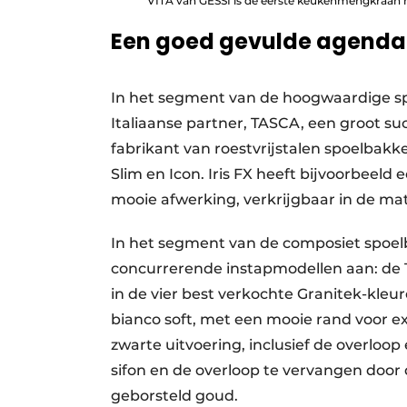
VITA van GESSI is de eerste keukenmengkraan me
Een goed gevulde agenda
In het segment van de hoogwaardige s
Italiaanse partner, TASCA, een groot su
fabrikant van roestvrijstalen spoelbakk
Slim en Icon. Iris FX heeft bijvoorbeeld
mooie afwerking, verkrijgbaar in de ma
In het segment van de composiet spoel
concurrerende instapmodellen aan: de 
in de vier best verkochte Granitek-kleur
bianco soft, met een mooie rand voor extr
zwarte uitvoering, inclusief de overloop 
sifon en de overloop te vervangen door
geborsteld goud.