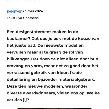
Privacy / Cookie statement
Vacature aanmelden
23 mei 2024
SANITAIR
Tekst Eva Goossens
Video’s
Een designstatement maken in de
badkamer? Dat doe je ook met de keuze van
het juiste bad. De nieuwste modellen
vervullen maar al te graag de rol van
blikvanger. Dat doen ze niet alleen door hun
omvang en vorm, maar net zo goed door het
verrassend gebruik van kleur, fraaie
detaillering en bijzonder materiaalgebruik.
Deze tien nieuwe modellen, waaronder
diverse awardwinnaars, vielen ons op. Welke
verkies jij?