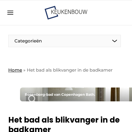
Aanmelden
Algemene voorwaarden
Bedrijven
Aanmelden
Bedankt voor de aanmelding
Categorieën
Bedrijven
Contact
Direct contact
Home
»
Het bad als blikvanger in de badkamer
Evenement aanmelden
Keukenbouw | Platform over design en techniek
in de keuken-, woon-, en badkamerbranche
Rosenborg-bad van Copenhagen Bath.
Meest gelezen
Nieuwsbrief
Het bad als blikvanger in de
Podcasts
badkamer