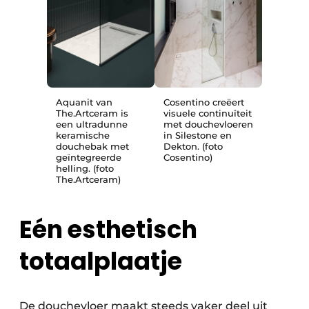
Aquanit van
Cosentino creëert
The.Artceram is
visuele continuïteit
een ultradunne
met douchevloeren
keramische
in Silestone en
douchebak met
Dekton. (foto
geïntegreerde
Cosentino)
helling. (foto
The.Artceram)
Eén esthetisch
totaalplaatje
De douchevloer maakt steeds vaker deel uit