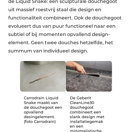
de Liquid Snake: een sculpturale douchegoot
uit massief roestvrij staal die design en
functionaliteit combineert. Ook de douchegoot
evolueert dus van puur functioneel naar een
subtiel of bij momenten opvallend design­
element. Geen twee douches hetzelfde, het
summum van individueel design.
Carrodrain Liquid
De Geberit
Snake maakt van
CleanLine30
de douchegoot een
douchegoot
opvallend
combineert een
desingelement.
slank design met
(foto Carrodrain)
installatiegemak
en een
minimalistische