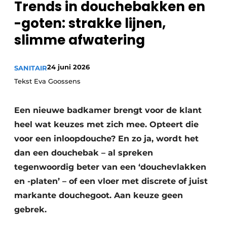
Trends in douchebakken en
Privacy / Cookie statement
-goten: strakke lijnen,
Vacature aanmelden
slimme afwatering
Video’s
24 juni 2026
SANITAIR
Tekst Eva Goossens
Een nieuwe badkamer brengt voor de klant
heel wat keuzes met zich mee. Opteert die
voor een inloopdouche? En zo ja, wordt het
dan een douchebak – al spreken
tegenwoordig beter van een ‘douchevlakken
en -platen’ – of een vloer met discrete of juist
markante douchegoot. Aan keuze geen
gebrek.