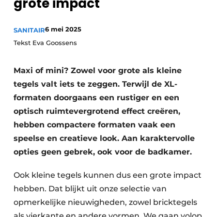
grote impact
Privacy / Cookie statement
Vacature aanmelden
6 mei 2025
SANITAIR
Video’s
Tekst Eva Goossens
Maxi of mini? Zowel voor grote als kleine
tegels valt iets te zeggen. Terwijl de XL-
formaten doorgaans een rustiger en een
optisch ruimtevergrotend effect creëren,
hebben compactere formaten vaak een
speelse en creatieve look. Aan karaktervolle
opties geen gebrek, ook voor de badkamer.
Ook kleine tegels kunnen dus een grote impact
hebben. Dat blijkt uit onze selectie van
opmerkelijke nieuwigheden, zowel bricktegels
als vierkante en andere vormen. We gaan volop