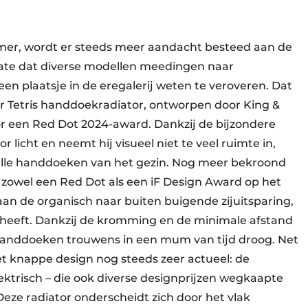
amer, wordt er steeds meer aandacht besteed aan de
 mate dat diverse modellen meedingen naar
 plaatsje in de eregalerij weten te veroveren. Dat
r Tetris handdoekradiator, ontworpen door King &
r een Red Dot 2024-award. Dankzij de bijzondere
licht en neemt hij visueel niet te veel ruimte in,
r alle handdoeken van het gezin. Nog meer bekroond
 zowel een Red Dot als een iF Design Award op het
 de organisch naar buiten buigende zijuitsparing,
heeft. Dankzij de kromming en de minimale afstand
 handdoeken trouwens in een mum van tijd droog. Net
et knappe design nog steeds zeer actueel: de
lektrisch – die ook diverse designprijzen wegkaapte
Deze radiator onderscheidt zich door het vlak