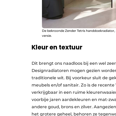
De bekroonde Zender Tetris handdoekradiator, z
versie.
Kleur en textuur
Dit brengt ons naadloos bij een wel zee
Designradiatoren mogen gezien worden
traditionele wit. Bij voorkeur sluit de g
meubels en/of sanitair. Zo is de recen
verkrijgbaar in een ruime kleuren­waaie
voorbije jaren aarde­kleuren en mat-zwa
andere goud, brons en zilver. Aangezie
het grotere geheel, behoren ze tegenw