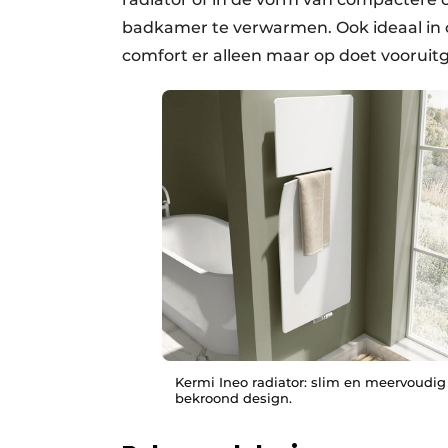
badkamer te verwarmen. Ook ideaal in 
comfort er alleen maar op doet vooruit
Kermi Ineo radiator: slim en meervoudig
bekroond design.