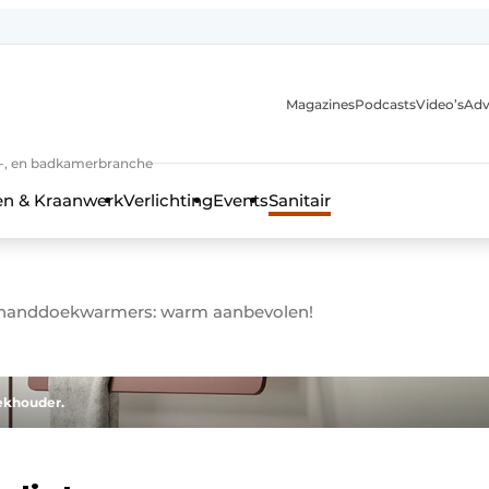
Magazines
Podcasts
Video’s
Adv
anmelding
n-, en badkamerbranche
en & Kraanwerk
Verlichting
Events
Sanitair
 handdoekwarmers: warm aanbevolen!
 en techniek in de keuken-, woon-, en badkamerbranche
ekhouder.