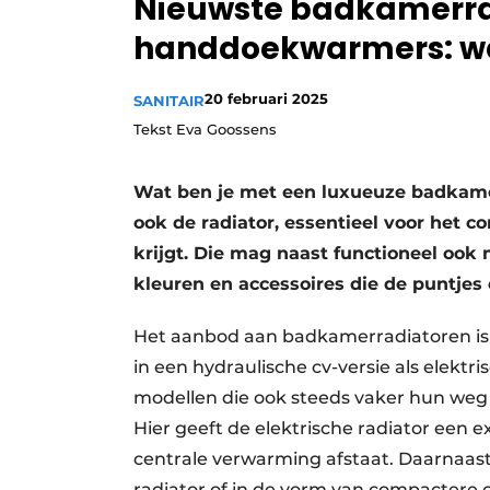
Nieuwste badkamerra
Vacature aanmelden
handdoekwarmers: w
Video’s
20 februari 2025
SANITAIR
Tekst Eva Goossens
Wat ben je met een luxueuze badkame
ook de radiator, essentieel voor het 
krijgt. Die mag naast functioneel ook
kleuren en accessoires die de puntjes 
Het aanbod aan badkamerradiatoren is l
in een hydraulische cv-versie als elektr
modellen die ook steeds vaker hun we
Hier geeft de elektrische radiator een
centrale verwarming afstaat. Daarnaast
radiator of in de vorm van compactere o