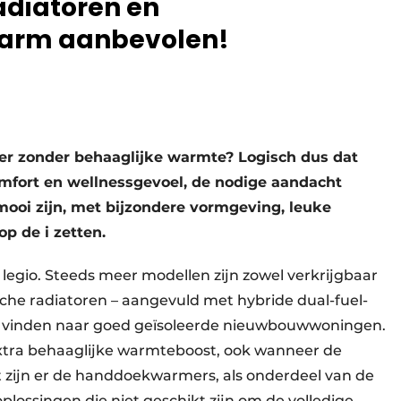
diatoren en
arm aanbevolen!
r zonder behaaglijke warmte? Logisch dus dat
comfort en wellnessgevoel, de nodige aandacht
 mooi zijn, met bijzondere vormgeving, leuke
op de i zetten.
egio. Steeds meer modellen zijn zowel verkrijgbaar
ische radiatoren – aangevuld met hybride dual-fuel-
g vinden naar goed geïsoleerde nieuwbouwwoningen.
 extra behaaglijke warmteboost, ook wanneer de
 zijn er de handdoek­warmers, als onderdeel van de
plossingen die niet geschikt zijn om de volledige