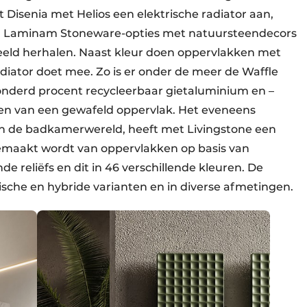
Disenia met Helios een elektrische radiator aan,
ien Laminam Stoneware-opties met natuursteendecors
beeld herhalen. Naast kleur doen oppervlakken met
diator doet mee. Zo is er onder de meer de Waffle
honderd procent recycleerbaar gietaluminium en –
en van een gewafeld oppervlak. Het eveneens
in de badkamerwereld, heeft met Livingstone een
gemaakt wordt van oppervlakken op basis van
e reliëfs en dit in 46 verschillende kleuren. De
ulische en hybride varianten en in diverse afmetingen.