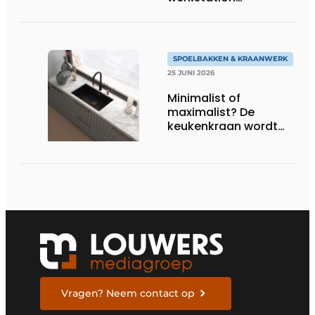
geworden”
SPOELBAKKEN & KRAANWERK
25 JUNI 2026
Minimalist of
maximalist? De
keukenkraan wordt
het nieuwe
stijlstatement
Vragen? Neem contact op