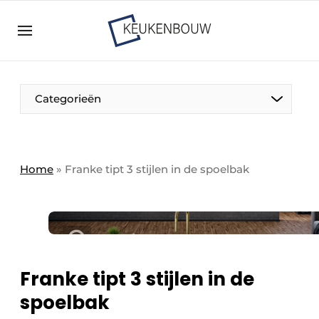
Aanmelden
Algemene voorwaarden
Bedrijven
Aanmelden
Bedankt voor de aanmelding
Categorieën
Bedrijven
Contact
Direct contact
Home
»
Franke tipt 3 stijlen in de spoelbak
Evenement aanmelden
Keukenbouw | Platform over design en techniek
in de keuken-, woon-, en badkamerbranche
Meest gelezen
Franke tipt 3 stijlen in de
Nieuwsbrief
spoelbak
Podcasts