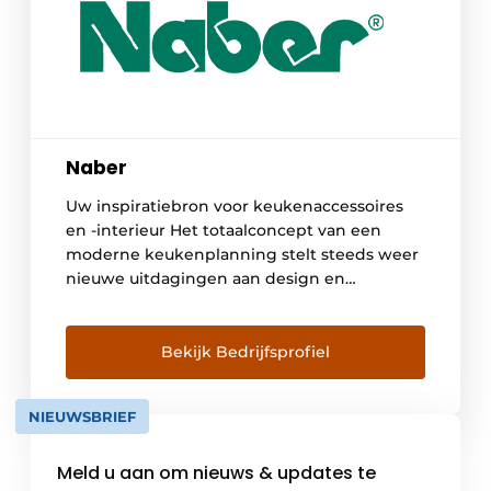
Naber
Uw inspiratiebron voor keukenaccessoires
en -interieur Het totaalconcept van een
moderne keukenplanning stelt steeds weer
nieuwe uitdagingen aan design en
functionaliteit van de uitrusting van
accessoires en interieur. Wie geen
genoegen wil nemen met het gebruikelijke
Bekijk Bedrijfsprofiel
aanbod opteert voor Naber als leverancier
en ontwikkelaar van toekomstgerichte
NIEUWSBRIEF
oplossingen. Voor producten die door een
spitsvondige techniek en […]
Meld u aan om nieuws & updates te