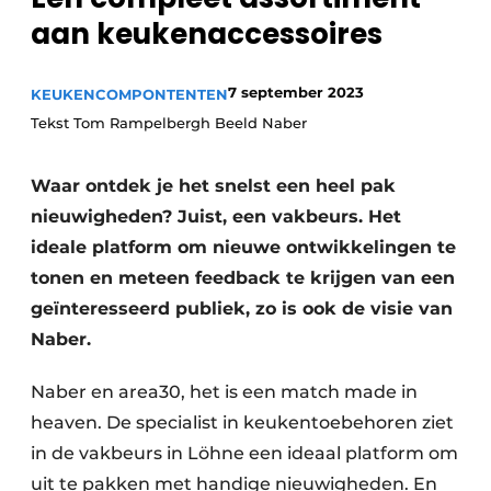
Privacy / Cookie statement
aan keukenaccessoires
Vacature aanmelden
Video’s
7 september 2023
KEUKENCOMPONTENTEN
Tekst Tom Rampelbergh Beeld Naber
Waar ontdek je het snelst een heel pak
nieuwigheden? Juist, een vakbeurs. Het
ideale platform om nieuwe ontwikkelingen te
tonen en meteen feedback te krijgen van een
geïnteresseerd publiek, zo is ook de visie van
Naber.
Naber en area30, het is een match made in
heaven. De specialist in keukentoebehoren ziet
in de vakbeurs in Löhne een ideaal platform om
uit te pakken met handige nieuwigheden. En