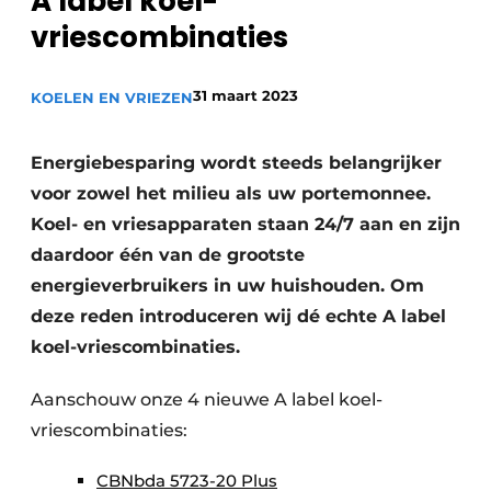
A label koel-
Privacy / Cookie statement
vriescombinaties
Vacature aanmelden
Video’s
31 maart 2023
KOELEN EN VRIEZEN
Energiebesparing wordt steeds belangrijker
voor zowel het milieu als uw portemonnee.
Koel- en vriesapparaten staan 24/7 aan en zijn
daardoor één van de grootste
energieverbruikers in uw huishouden. Om
deze reden introduceren wij dé echte A label
koel-vriescombinaties.
Aanschouw onze 4 nieuwe A label koel-
vriescombinaties:
CBNbda 5723-20 Plus