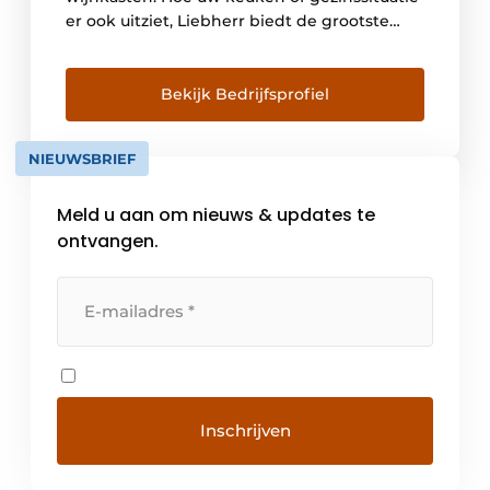
er ook uitziet, Liebherr biedt de grootste
keuze in energiezuinige koel- en
vriesapparaten, zowel geïntegreerd als
vrijstaand. Het merk biedt bovendien
Bekijk Bedrijfsprofiel
integreerbare modellen die speciaal zijn
ontwikkeld voor een Side-By-Side opstelling.
NIEUWSBRIEF
Zo kunt […]
Meld u aan om nieuws & updates te
ontvangen.