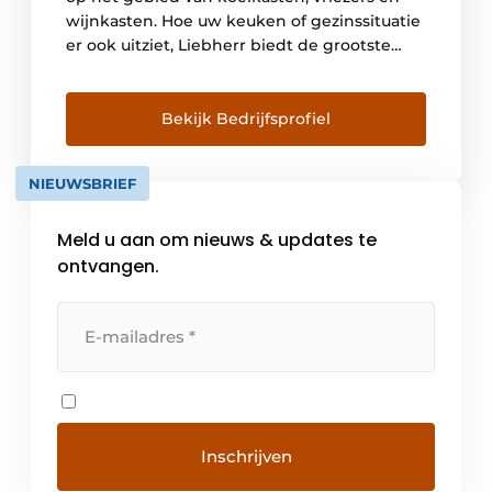
wijnkasten. Hoe uw keuken of gezinssituatie
er ook uitziet, Liebherr biedt de grootste
keuze in energiezuinige koel- en
vriesapparaten, zowel geïntegreerd als
vrijstaand. Het merk biedt bovendien
Bekijk Bedrijfsprofiel
integreerbare modellen die speciaal zijn
ontwikkeld voor een Side-By-Side opstelling.
NIEUWSBRIEF
Zo kunt […]
Meld u aan om nieuws & updates te
ontvangen.