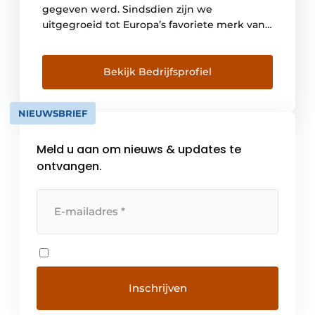
gegeven werd. Sindsdien zijn we
uitgegroeid tot Europa’s favoriete merk van
vrijstaande huishoudelijke apparaten. De
afgelopen twintig jaar hebben we ons
gericht op innovatie om het leven van onze
Bekijk Bedrijfsprofiel
klanten gemakkelijker en gezonder te
maken. Het gebruiksgemak en de
NIEUWSBRIEF
praktische […]
Meld u aan om nieuws & updates te
ontvangen.