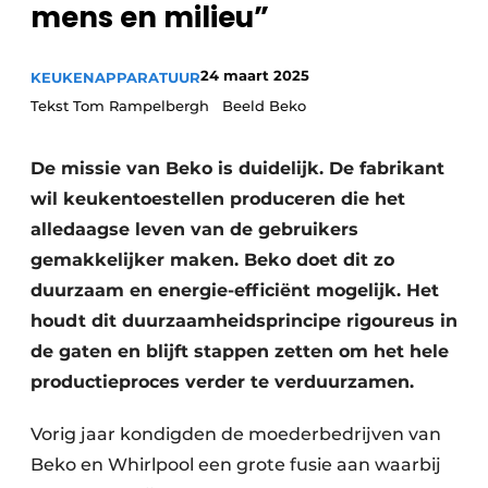
mens en milieu”
Privacy / Cookie statement
Vacature aanmelden
24 maart 2025
KEUKENAPPARATUUR
Video’s
Tekst Tom Rampelbergh Beeld Beko
De missie van Beko is duidelijk. De fabrikant
wil keukentoestellen produceren die het
alledaagse leven van de gebruikers
gemakkelijker maken. Beko doet dit zo
duurzaam en energie-efficiënt mogelijk. Het
houdt dit duurzaamheidsprincipe rigoureus in
de gaten en blijft stappen zetten om het hele
productieproces verder te verduurzamen.
Vorig jaar kondigden de moederbedrijven van
Beko en Whirlpool een grote fusie aan waarbij