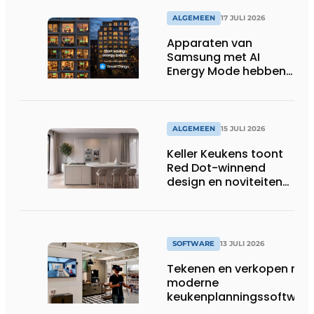
ALGEMEEN
17 JULI 2026
Apparaten van
Samsung met AI
Energy Mode hebben
in 2026 al 242.254
kWh aan energie
bespaard in Belgische
huishoudens, wat
ALGEMEEN
15 JULI 2026
overeenkomt met het
Keller Keukens toont
wassen van 22.023.110
Red Dot-winnend
voetbalshirts
design en noviteiten
op Gut Böckel
SOFTWARE
13 JULI 2026
Tekenen en verkopen met
moderne
keukenplanningssoftwar