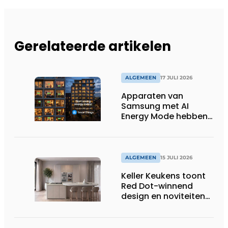
Gerelateerde artikelen
ALGEMEEN
17 JULI 2026
Apparaten van
Samsung met AI
Energy Mode hebben
in 2026 al 242.254
kWh aan energie
bespaard in Belgische
huishoudens, wat
ALGEMEEN
15 JULI 2026
overeenkomt met het
Keller Keukens toont
wassen van 22.023.110
Red Dot-winnend
voetbalshirts
design en noviteiten
op Gut Böckel