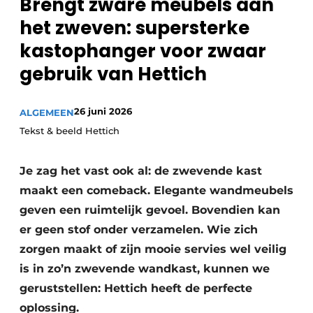
Brengt zware meubels aan
Privacy / Cookie statement
het zweven: supersterke
Vacature aanmelden
kastophanger voor zwaar
Video’s
gebruik van Hettich
26 juni 2026
ALGEMEEN
Tekst & beeld Hettich
Je zag het vast ook al: de zwevende kast
maakt een comeback. Elegante wandmeubels
geven een ruimtelijk gevoel. Bovendien kan
er geen stof onder verzamelen. Wie zich
zorgen maakt of zijn mooie servies wel veilig
is in zo’n zwevende wandkast, kunnen we
geruststellen: Hettich heeft de perfecte
oplossing.