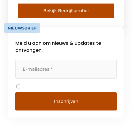
meubelcentrum van Oost-Westfalen. Some
8,200 members of staff work together to
Bekijk Bedrijfsprofiel
provide our future proof solutions in over 100
countries. Geschiedenis van het
NIEUWSBRIEF
bedrijfHettich kan terugkijken op een […]
Meld u aan om nieuws & updates te
ontvangen.