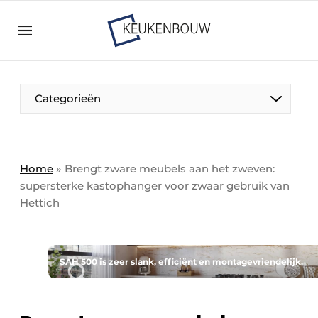
Aanmelden
Algemene voorwaarden
Bedrijven
Aanmelden
Bedankt voor de aanmelding
Categorieën
Bedrijven
Contact
Direct contact
Home
»
Brengt zware meubels aan het zweven:
supersterke kastophanger voor zwaar gebruik van
Evenement aanmelden
Hettich
Keukenbouw | Platform over design en techniek
in de keuken-, woon-, en badkamerbranche
Meest gelezen
SAH 500 is zeer slank, efficiënt en montagevriendelijk.
Nieuwsbrief
Podcasts