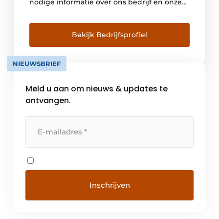
nodige informatie over ons bedrijf en onze
activiteiten. U kan zonder login door ons
productgamma surfen. Wenst u te bestellen
dan dient u in het bezit te zijn van een
Bekijk Bedrijfsprofiel
gebruikers login (enkel voor vaklui). Hebt u
reeds een login of […]
NIEUWSBRIEF
Meld u aan om nieuws & updates te
ontvangen.