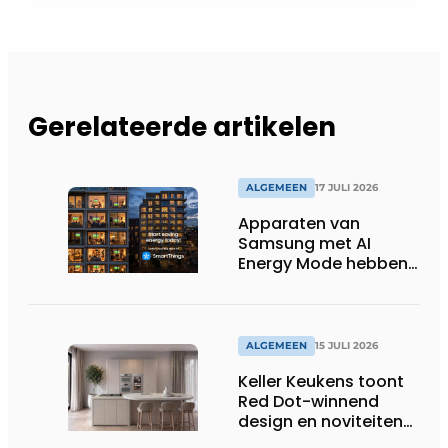
Gerelateerde artikelen
ALGEMEEN
17 JULI 2026
Apparaten van
Samsung met AI
Energy Mode hebben
in 2026 al 242.254
kWh aan energie
bespaard in Belgische
huishoudens, wat
ALGEMEEN
15 JULI 2026
overeenkomt met het
Keller Keukens toont
wassen van 22.023.110
Red Dot-winnend
voetbalshirts
design en noviteiten
op Gut Böckel