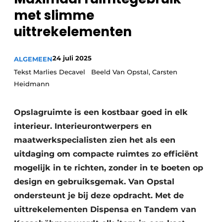
Privacy / Cookie statement
met slimme
Vacature aanmelden
uittrekelementen
Video’s
24 juli 2025
ALGEMEEN
Tekst Marlies Decavel Beeld Van Opstal, Carsten
Heidmann
Opslagruimte is een kostbaar goed in elk
interieur. Interieurontwerpers en
maatwerkspecialisten zien het als een
uitdaging om compacte ruimtes zo efficiënt
mogelijk in te richten, zonder in te boeten op
design en gebruiksgemak. Van Opstal
ondersteunt je bij deze opdracht. Met de
uittrekelementen Dispensa en Tandem van