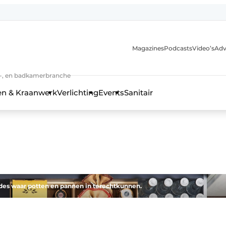
Magazines
Podcasts
Video’s
Adv
anmelding
n-, en badkamerbranche
en & Kraanwerk
Verlichting
Events
Sanitair
 en techniek in de keuken-, woon-, en badkamerbranche
des waar potten en pannen in terechtkunnen.