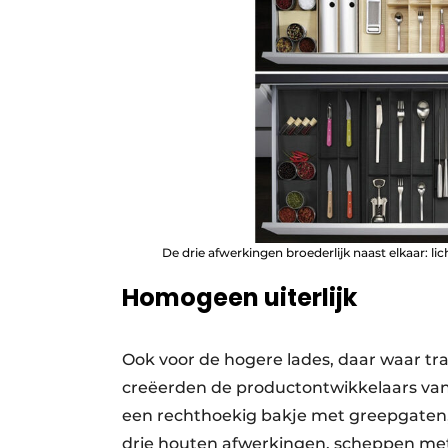
De drie afwerkingen broederlijk naast elkaar: lic
Homogeen uiterlijk
Ook voor de hogere lades, daar waar t
creëerden de productontwikkelaars va
een rechthoekig bakje met greepgaten
drie houten afwerkingen, scheppen mete