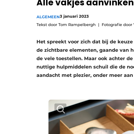
Alle vakjes aanvinken
Vacature aanmelden
3 januari 2023
Video’s
ALGEMEEN
Tekst door Tom Rampelbergh
Fotografie door
Het spreekt voor zich dat bij de keuz
de zichtbare elementen, gaande van h
de vele toestellen. Maar ook achter de
nuttige hulpmiddelen schuil die de no
aandacht met plezier, onder meer aan