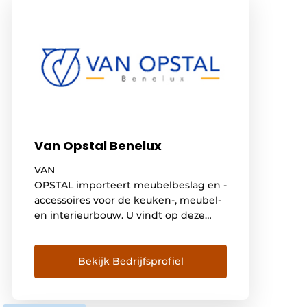
Van Opstal Benelux
VAN
OPSTAL importeert meubelbeslag en -
accessoires voor de keuken-, meubel-
en interieurbouw. U vindt op deze
website de nodige informatie over
ons bedrijf en onze activiteiten. U kan
zonder login door ons productgamma
Bekijk Bedrijfsprofiel
surfen. Wenst u te bestellen dan dient
u in het bezit te zijn van een
gebruikers login (enkel voor vaklui).