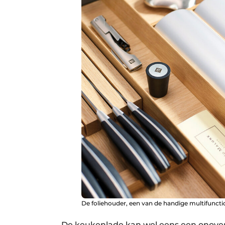
De foliehouder, een van de handige multifunctio
De keukenlade kan wel eens een onoverz