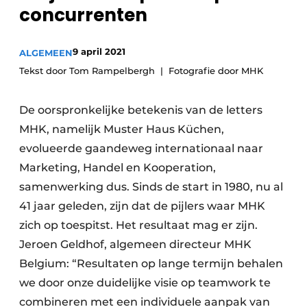
Privacy / Cookie statement
concurrenten
Vacature aanmelden
9 april 2021
ALGEMEEN
Video’s
Tekst door Tom Rampelbergh
Fotografie door MHK
De oorspronkelijke betekenis van de letters
MHK, namelijk Muster Haus Küchen,
evolueerde gaandeweg internationaal naar
Marketing, Handel en Kooperation,
samenwerking dus. Sinds de start in 1980, nu al
41 jaar geleden, zijn dat de pijlers waar MHK
zich op toespitst. Het resultaat mag er zijn.
Jeroen Geldhof, algemeen directeur MHK
Belgium: “Resultaten op lange termijn behalen
we door onze duidelijke visie op teamwork te
combineren met een individuele aanpak van