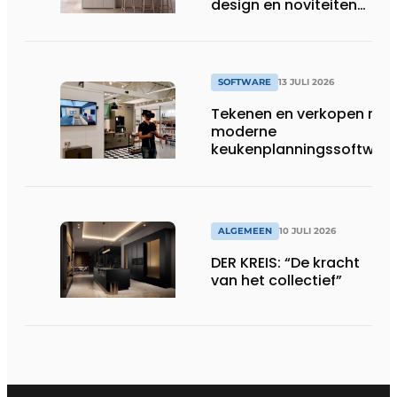
design en noviteiten
op Gut Böckel
SOFTWARE
13 JULI 2026
Tekenen en verkopen met
moderne
keukenplanningssoftwar
ALGEMEEN
10 JULI 2026
DER KREIS: “De kracht
van het collectief”