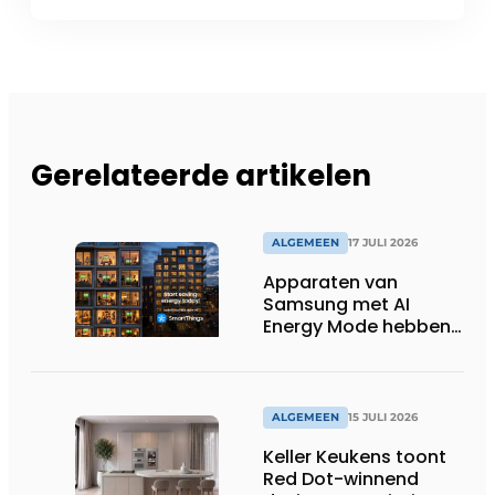
Gerelateerde artikelen
ALGEMEEN
17 JULI 2026
Apparaten van
Samsung met AI
Energy Mode hebben
in 2026 al 242.254
kWh aan energie
bespaard in Belgische
huishoudens, wat
ALGEMEEN
15 JULI 2026
overeenkomt met het
Keller Keukens toont
wassen van 22.023.110
Red Dot-winnend
voetbalshirts