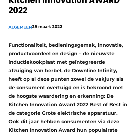
Kitchen Innovation AWARD
Privacy / Cookie statement
2022
Vacature aanmelden
Video’s
29 maart 2022
ALGEMEEN
Functionaliteit, bedieningsgemak, innovatie,
productvoordeel en design – de nieuwste
inductiekookplaat met geïntegreerde
afzuiging van berbel, de Downline Infinity,
heeft op al deze punten zowel de vakjury als
de consument overtuigd en is bekroond met
de hoogste waardering en erkenning: De
Kitchen Innovation Award 2022 Best of Best in
de categorie Grote elektrische apparatuur.
Ook dit jaar hebben consumenten via deze
Kitchen Innovation Award hun populairste