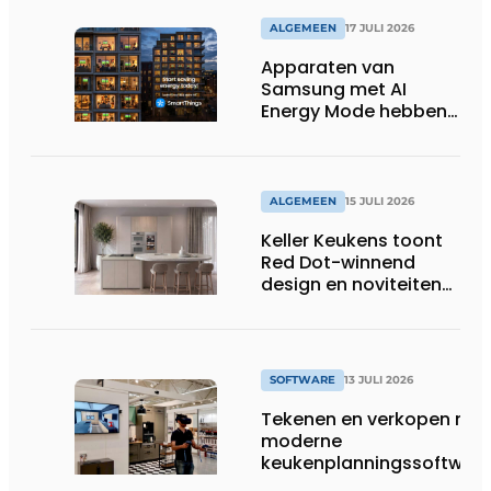
ALGEMEEN
17 JULI 2026
Apparaten van
Samsung met AI
Energy Mode hebben
in 2026 al 242.254
kWh aan energie
bespaard in Belgische
huishoudens, wat
ALGEMEEN
15 JULI 2026
overeenkomt met het
Keller Keukens toont
wassen van 22.023.110
Red Dot-winnend
voetbalshirts
design en noviteiten
op Gut Böckel
SOFTWARE
13 JULI 2026
Tekenen en verkopen met
moderne
keukenplanningssoftwar