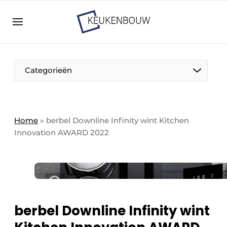
Aanmelden
Algemene voorwaarden
Bedrijven
Aanmelden
Bedankt voor de aanmelding
Categorieën
Bedrijven
Contact
Direct contact
Home
»
berbel Downline Infinity wint Kitchen
Innovation AWARD 2022
Evenement aanmelden
Keukenbouw | Platform over design en techniek
in de keuken-, woon-, en badkamerbranche
Meest gelezen
Nieuwsbrief
berbel Downline Infinity wint
Podcasts