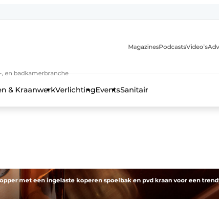
Magazines
Podcasts
Video’s
Adv
anmelding
n-, en badkamerbranche
en & Kraanwerk
Verlichting
Events
Sanitair
 en techniek in de keuken-, woon-, en badkamerbranche
pper met een ingelaste koperen spoelbak en pvd kraan voor een trend