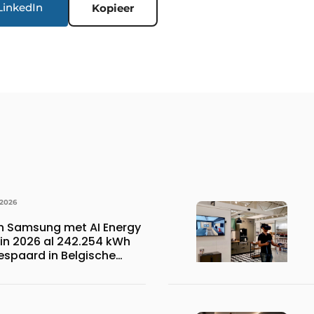
LinkedIn
Kopieer
 2026
n Samsung met AI Energy
n 2026 al 242.254 kWh
espaard in Belgische
 wat overeenkomt met het
023.110 voetbalshirts