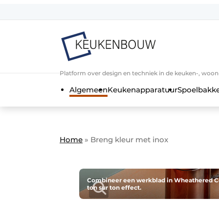
Aanmelden
Algemene voorwaarden
Bedrijven
Aanmelden
Bedankt voor de a
Platform over design en techniek in de keuken-, woo
Bedrijven
Algemeen
Keukenapparatuur
Spoelbakk
Contact
Direct contact
Evenement aanmelden
Home
»
Breng kleur met inox
Keukenbouw | Platform over design
Meest gelezen
Nieuwsbrief
Combineer een werkblad in Wheathered Co
ton sur ton effect.
Podcasts
Privacy / Cookie statement