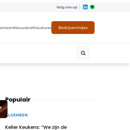
Volg ons op
Bedrijvenindex
erteren
Nieuwsbrief
Vacatures
Populair
y
ALGEMEEN
Keller Keukens: “We zijn de