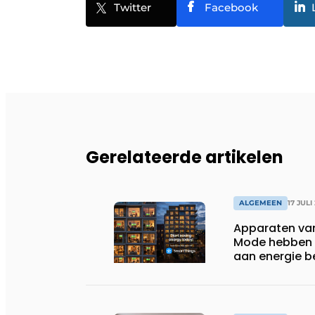
Twitter
Facebook
Gerelateerde artikelen
ALGEMEEN
17 JULI
Apparaten va
Mode hebben i
aan energie b
huishoudens,
wassen van 22.