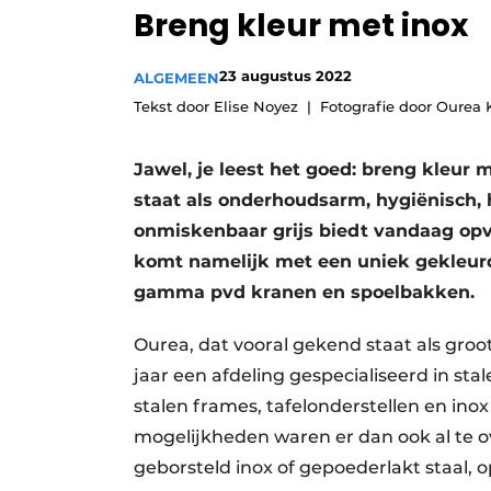
Breng kleur met inox
Vacature aanmelden
Video’s
23 augustus 2022
ALGEMEEN
Tekst door Elise Noyez
Fotografie door Ourea
Jawel, je leest het goed: breng kleur 
staat als onderhoudsarm, hygiënisch, 
onmiskenbaar grijs biedt vandaag op
komt namelijk met een uniek gekleurd
gamma pvd kranen en spoelbakken.
Ourea, dat vooral gekend staat als groo
jaar een afdeling gespecialiseerd in s
stalen frames, tafelonderstellen en in
mogelijkheden waren er dan ook al te o
geborsteld inox of gepoederlakt staal, 