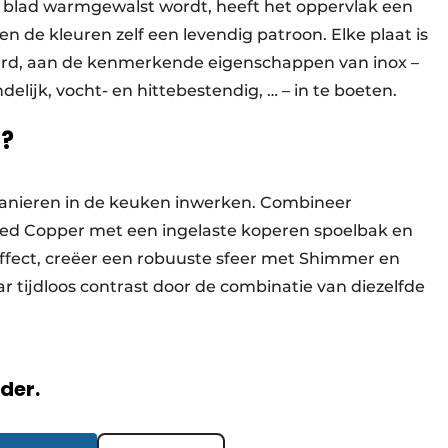
t blad warmgewalst wordt, heeft het oppervlak een
n de kleuren zelf een levendig patroon. Elke plaat is
raard, aan de kenmerkende eigenschappen van inox –
lijk, vocht- en hittebestendig, … – in te boeten.
t?
e manieren in de keuken inwerken. Combineer
ed Copper met een ingelaste koperen spoelbak en
effect, creëer een robuuste sfeer met Shimmer en
ar tijdloos contrast door de combinatie van diezelfde
e.
rder.